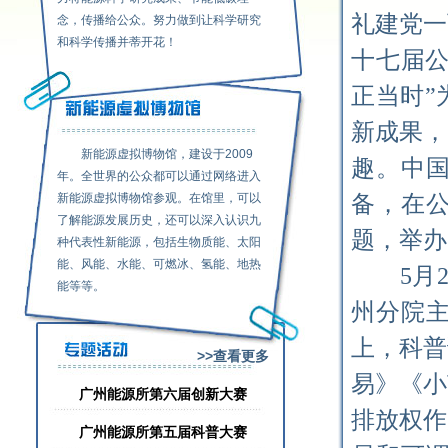
礼建党一
念，传播给公众。努力做到让科学研究
和科学传播并蒂开花！
十七届
正当时
”
新成果，
新能源虚拟博物馆，建设于2009
趣。中
年。全世界的公众都可以通过网络进入
新能源虚拟博物馆参观。在馆里，可以
备，在
了解能源发展历史，还可以深入认识九
题，举办
种代表性新能源，包括生物质能、太阳
能、风能、水能、可燃冰、氢能、地热
5
月
能等等。
州分院
上，科普
>>查看更多
易》《小
广州能源所第六届创新大赛
排放权作
广州能源所第五届科普大赛