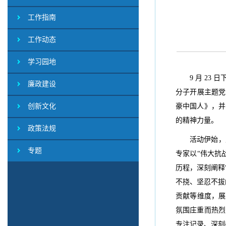
工作指南
工作动态
学习园地
9 月 2
廉政建设
分子开展主题党
创新文化
豪中国人》，并
的精神力量。
政策法规
活动伊始，
专题
专家以“伟大抗
历程，深刻阐释
不挠、坚忍不拔
贡献等维度，展
氛围庄重而热烈
专注记录、深刻