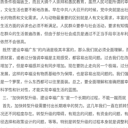
物质条件极端匮乏，而且大搞个人崇拜和愚民教育，虽然人民可能所谓的
次，文化生活也要不断地改善。早在中共八大召开的时候，党中央就提出
增长的物质和文化需求。人与动物最重要的区别就是人有文化需求，丰富
会生活方面的诉求也必须不断满足。人民群众要参与社会活动，要求有知
现在群众的生活普遍改善，但由于部分社会成员是通过不正当手段非法牟
感依然不会很高。
既然“建设幸福广东”的内涵是极其丰富的，那么我们就必须全面理解，
物质财富，或者过分强调幸福是主观感受，都容易出现问题。过去我们在
入增加了，但是幸福感并没有同步增加。现在要防止走向另一个极端，过
的发展，这样的幸福没有物质基础作为保障，也是容易出现问题的。我们
不是一个箩筐，什么东西都可以往里面装。总之，要全面理解和准确把握幸
的科学性和针对性，才能实现幸福生活的蓝图。
三、“加快转型升级、建设幸福广东”是一个长期的过程，不能一蹴而就
首先，加快转型升级需要付出长期艰辛的努力。这几年我们一直在抓转
情况还不同程度存在。转型升级的障碍，有观念的问题，有资金的问题，
路径选择和政策设计的问题，等等。特别是转型升级的过程本身就是调整