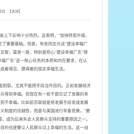
印
】 【
关闭
】
全省上下反响十分热烈。这表明，“加快转型升级、
定了重要基础。但是，有些同志光谈“建设幸福广
仁见智，莫衷一是，特别是担心“建设幸福广东”得
幸福广东”这一核心任务的本质和内在要求，在认
变成看得见、摸得着的现实幸福生活。
能割裂，尤其不能把手段当作目的。正如发展经济
群众得到幸福。但现在有一些干部忘记了发展的本
感到不幸福。比如前苏联就是将发展手段变成发展
义制度的优越性，而是与美国进行军备竞赛，“要
障，成为后来失去人民群众支持的重要原因之一。
，目的也是要让人民群众过上幸福的生活。这一战