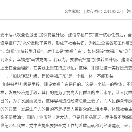
文章来源： | 发布时间：
2011-05-20
| 【
打
省委十届八次全会提出“加快转型升级、建设幸福广东”这一核心任务后，
建设幸福广东”充分反映了民意，形成了社会共识，为推进全省各项工作奠
”，忽视“加快转型升级”，对什么是“幸福广东”，如何建设“幸福广东”见
不到落实，幸福是“画饼充饥”。我认为，要准确把握“加快转型升级、建设
识上重在全面理解，在实践上贵在持之以恒，这样，才能把这一美好愿景
一、“加快转型升级、建设幸福广东”是一个统一体，不能割裂
加快转型升级是手段，建设幸福广东是目的。这是一个统一的整体，不
一样，发展经济是手段，其目的是为了提高人民群众的生活水平，让人民
来目的，为了发展而发展，这样容易造成经济总量上去了，而人民群众却
目的的典型，发展生产力的目的不是提高人民群众的生活水平，体现社会主
大炮不要黄油”，国防工业虽然非常发达，但是日用品匮乏，民生得不到保
上世纪70年代末，党中央提出要把全党工作的着重点转移到经济建设上来