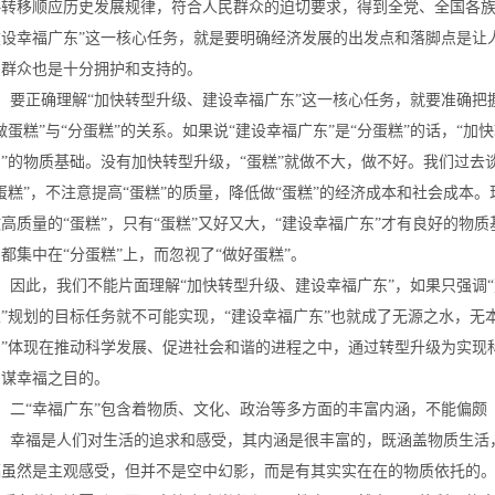
略转移顺应历史发展规律，符合人民群众的迫切要求，得到全党、全国各族
建设幸福广东”这一核心任务，就是要明确经济发展的出发点和落脚点是让
民群众也是十分拥护和支持的。
要正确理解“加快转型升级、建设幸福广东”这一核心任务，就要准确把
做蛋糕”与“分蛋糕”的关系。如果说“建设幸福广东”是“分蛋糕”的话，“加
东”的物质基础。没有加快转型升级，“蛋糕”就做不大，做不好。我们过去
“蛋糕”，不注意提高“蛋糕”的质量，降低做“蛋糕”的经济成本和社会成
做高质量的“蛋糕”，只有“蛋糕”又好又大，“建设幸福广东”才有良好的
力都集中在“分蛋糕”上，而忽视了“做好蛋糕”。
因此，我们不能片面理解“加快转型升级、建设幸福广东”，如果只强调“建
五”规划的目标任务就不可能实现，“建设幸福广东”也就成了无源之水，无
东”体现在推动科学发展、促进社会和谐的进程之中，通过转型升级为实现
民谋幸福之目的。
二“幸福广东”包含着物质、文化、政治等多方面的丰富内涵，不能偏颇
幸福是人们对生活的追求和感受，其内涵是很丰富的，既涵盖物质生活
福虽然是主观感受，但并不是空中幻影，而是有其实实在在的物质依托的