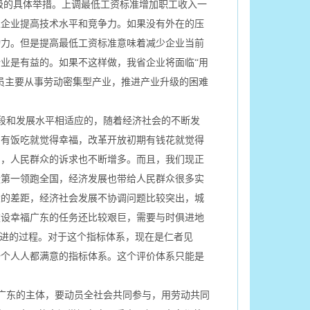
型升级的具体举措。上调最低工资标准增加职工收入一
型企业提高技术水平和竞争力。如果没有外在的压
动力。但是提高最低工资标准意味着减少企业当前
业是有益的。如果不这样做，我省企业将面临“用
人员主要从事劳动密集型产业，推进产业升级的困难
。
段和发展水平相适应的，随着经济社会的不断发
期有饭吃就觉得幸福，改革开放初期有钱花就觉得
了，人民群众的诉求也不断增多。而且，我们现正
量第一领跑全国，经济发展也带给人民群众很多实
大的差距，经济社会发展不协调问题比较突出，城
建设幸福广东的任务还比较艰巨，需要与时俱进地
俱进的过程。对于这个指标体系，现在是仁者见
一个人人都满意的指标体系。这个评价体系只能是
广东的主体，要动员全社会共同参与，用劳动共同