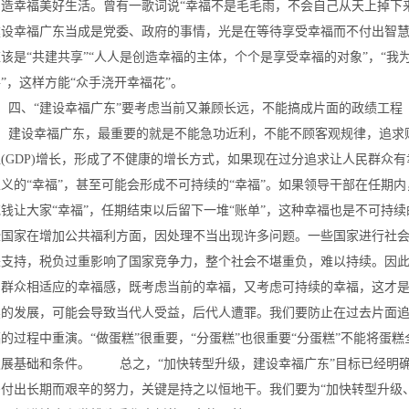
创造幸福美好生活。曾有一歌词说“幸福不是毛毛雨，不会自己从天上掉下
建设幸福广东当成是党委、政府的事情，光是在等待享受幸福而不付出智
应该是“共建共享”“人人是创造幸福的主体，个个是享受幸福的对象”，“
”，这样方能“众手浇开幸福花”。
四、“建设幸福广东”要考虑当前又兼顾长远，不能搞成片面的政绩工程
建设幸福广东，最重要的就是不能急功近利，不能不顾客观规律，追求
值(GDP)增长，形成了不健康的增长方式，如果现在过分追求让人民群众
主义的“幸福”，甚至可能会形成不可持续的“幸福”。如果领导干部在任期
花钱让大家“幸福”，任期结束以后留下一堆“账单”，这种幸福也是不可持
些国家在增加公共福利方面，因处理不当出现许多问题。一些国家进行社
来支持，税负过重影响了国家竞争力，整个社会不堪重负，难以持续。因
民群众相适应的幸福感，既考虑当前的幸福，又考虑可持续的幸福，这才
续的发展，可能会导致当代人受益，后代人遭罪。我们要防止在过去片面追求
福的过程中重演。“做蛋糕”很重要，“分蛋糕”也很重要“分蛋糕”不能将
发展基础和条件。 总之，“加快转型升级，建设幸福广东”目标已经明
需付出长期而艰辛的努力，关键是持之以恒地干。我们要为“加快转型升级