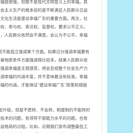
幸福感很强，但那不是现代文明意义上的幸福。其
社会主义生产的根本目的是不断满足人民群众日益
的文化生活是建设幸福广东的重要方面。再次，社
情权、参与权、表达权、监督权，要求公平正义。
利，人民群众依然会不满意，会认为不公平，幸福
而不能孤立强调某个方面。如果过分强调幸福要有
改善物质条件方面强调得比较多，结果人民群众收
分强调幸福是主观感受，将会忽视整个社会生产力
强调幸福的内涵丰富，并不意味着没有标准，幸福
福的内涵，才能保证“建设幸福广东”政策和措施
型升级，但是不愿转、不会转，制度制约不能转的
有技术的问题，有领导干部能力水平的问题，也有
利益格局的过程。比如，近期我们宣布调整最低工