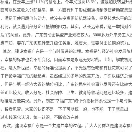
标准，在去年上涨21.1%的基础上，今年又提高18.6%，这是加快转
方面可以改革收入分配格局，另一方面有利于形成倒逼机制促使劳动密集
力，满足于使用廉价劳动力，就没有投资更新机器设备，提高技术水平的
的利润，就会遇到部分企业抵触的阻力。其实，从长远来看，这一举措对企
工荒”的问题。此外，广东劳动密集型产业规模较大，3000多万外来务工
可想而知。要在广东实现转型升级任务重、难度大，需要付出长期的努力
其次，建设幸福广东是一个与时俱进的过程。幸福是与经济社会发展阶
展，幸福的标准也会不断变化，因而幸福是永远无穷尽的。比如，解放初
幸福。进入新世纪，幸福的标准也提高了，不光是有饭吃和有钱花就可以
处于建设幸福广东的新起点。虽然经过30多年的改革开放，广东以经济总
惠，但是与第一经济大省的地位相比，广东的民生社会事业发展还有比较
乡差距比较大，收入分配、社会保障、卫生、教育等领域问题还比较多，
不断推进方能实现。另外，制定“幸福广东”的评价指标体系也是一个与时
仁，智者见智。大家的认识不是一下子可以统一的，也不能一下子就拿出
通过实践深化认识，统一认识，不断修改完善。
再次，建设幸福广东是一个共建共享的过程。广大人民群众是建设幸福