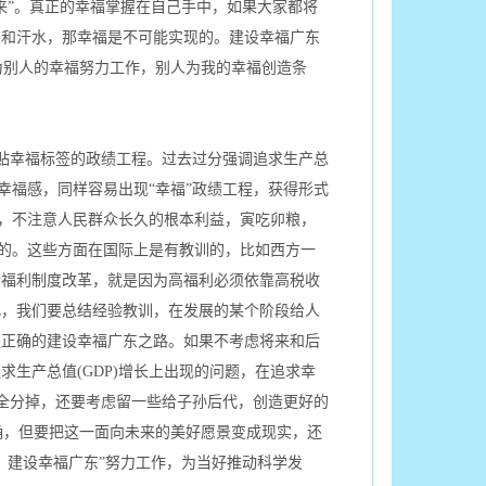
来”。真正的幸福掌握在自己手中，如果大家都将
慧和汗水，那幸福是不可能实现的。建设幸福广东
我为别人的幸福努力工作，别人为我的幸福创造条
贴幸福标签的政绩工程。过去过分强调追求生产总
有幸福感，同样容易出现“幸福”政绩工程，获得形式
内，不注意人民群众长久的根本利益，寅吃卯粮，
续的。这些方面在国际上是有教训的，比如西方一
会福利制度改革，就是因为高福利必须依靠高税收
此，我们要总结经验教训，在发展的某个阶段给人
是正确的建设幸福广东之路。如果不考虑将来和后
生产总值(GDP)增长上出现的问题，在追求幸
蛋糕全分掉，还要考虑留一些给子孙后代，创造更好的
确，但要把这一面向未来的美好愿景变成现实，还
、建设幸福广东”努力工作，为当好推动科学发