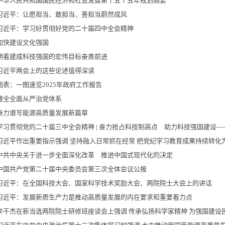
中华人民共和国国民经济和社会发展第十五个五年规划纲要
习近平：让愿担当、敢担当、善担当蔚然成风
习近平：学习好贯彻好党的二十届四中全会精神
加快建设文化强国
朝着建成科技强国的宏伟目标奋勇前进
习近平两会上的这些论述值得深读
图表：一图速览2025年政府工作报告
健全全面从严治党体系
奋力谱写能源高质量发展新篇章
学习贯彻党的二十届三中全会精神 | 奋力抢占科技制高点 助力科技强国建设——
习近平作出重要指示强调 坚持融入日常抓在经常 把党纪学习教育成果持续转化
中共中央关于进一步全面深化改革 推进中国式现代化的决定
中国共产党第二十届中央委员会第三次全体会议公报
习近平：在全国科技大会、国家科学技术奖励大会、两院院士大会上的讲话
习近平：发展新质生产力是推动高质量发展的内在要求和重要着力点
李干杰在新当选两院院士研修班座谈会上强调 传承弘扬科学家精神 为强国建设