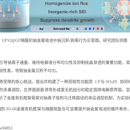
UFS2@GF隔膜的钠金属电池中钠沉积/剥离行为示意图。研究团队供图
引导钠离子通量、维持电解液分布均匀性及抑制枝晶穿透的重要功能，
润性差，导致钠金属沉积不均匀。
受限的核心挑战，提出并构建了一种双极性功能团（-F与-SO
H）协同
3
的多重调控，在界面层面诱导形成富无机组分的稳定固体电解质界面，
示了金属有机框架骨架对钠离子吸附与迁移路径的本征调控机制，为实验
UIO-66金属有机框架与隔膜相复合可显著提升钠金属电池的循环寿命，在
5c04051