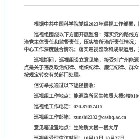
根据中共中国科学院党组
2023
年巡视工作部署，
巡视组围绕以下方面开展监督：落实党的路线方
治党主体责任和监督责任，压实管所治所责任情况；
中心工作深度融合情况；落实巡视整改和成果运用，
巡视期间，巡视组设立意见箱，接受对广州能源
点是关于违反政治纪律、组织纪律、廉洁纪律、群众
按规定转交有关部门处理。
信访举报通过以下途径接收：
巡视组工作地点：能源路所区生物质大楼
9
楼
910
巡视组工作电话：
020-87057415
巡视组工作邮箱：
xunshi2332@cashq.ac.cn
意见箱设置地点：生物质大楼一楼大厅
巡视组受理信访时间：
10
月
13
日
-10
月
27
日