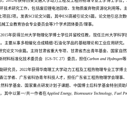
，2012年获得西安交通大学动力工程及工程热物理专业工学博士学位；
环技术研究工作，包括废旧锂电池回收、生物质废弃物资源化利用等。主
项目2项。发表SCI论文50篇，其中ESI高被引论文6篇，论文他引总次数6
中国机械工业教育协会专业委员会等3个学术团体委员/理事。
2015年获得兰州大学物理化学博士学位并留校任教，现任兰州大学科学技术
。主要从事多相催化合成精细/石油化学品的基础理论和工业应用研究。
研究论文70余篇。主持甘肃省重大专项、甘肃省杰出青年基金、国家自
料标准化技术委员会（GS-TC 27）委员，担任
Carbon and Hydrogen
等
，副研究员，2022年获得华南理工大学动力工程及工程热物理专业工学博士
香江学者、广东省科协青年科技人才，担任广东省工程热物理学会理事
自然科学基金、国家重点研发计划子课题、中国博士后科学基金特别资助
篇，其中以第一/共一作者在
Applied Energy
,
Bioresource Technology
,
Fuel Pr