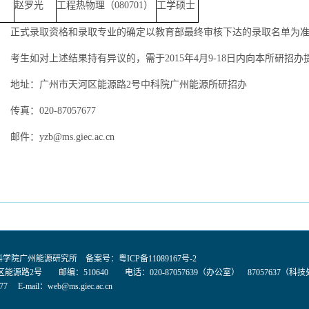
赵罗光
工程热物理（
080701
）
工学硕士
正式录取资格和录取专业的确定以教育部最终审核下达的录取名单为
考生如对上述结果持有异议的，需于
2015
年
4
月
9-18
日内向本所研招办
地址：广州市天河区能源路
2
号中科院广州能源所研招办
传真：
020-87057677
邮件：
yzb@ms.giec.ac.cn
国科学院广州能源研究所 备案号：
粤ICP备11089167号-2
能源路2号 邮编：510640 电话：020-87057639（办公室） 87057637（科
77 E-mail：
web@ms.giec.ac.cn