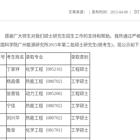
文章来源： | 发布时间：
2015-04-09
| 【
打
感谢广大师生对我们硕士研究生招生工作的支持和帮助。我所通过严
中国科学院广州能源研究所
2015
年第二批硕士研究生
(
统考生
)
，现公示如下
序号
考生姓名
录取专业
录取类别
丁家祥
化学工程（
085216
）
工程硕士
杨昌儒
热能工程（
080702
）
工学硕士
张晋铭
动力工程（
085206
）
工程硕士
宁佳
热能工程（
080702
）
工学硕士
刘兴华
热能工程（
080702
）
工学硕士
詹垒
化学工程（
081701
）
工学硕士