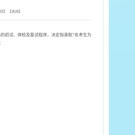
印
】 【
关闭
】
格的初试、体检及复试程序，决定拟录取
7
名考生为
：