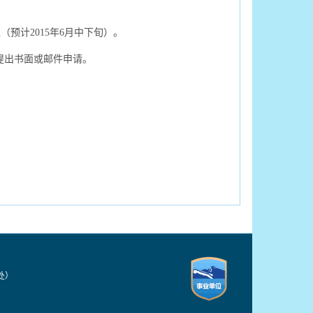
准（预计
2015
年
6
月中下旬）。
提出书面或邮件申请。
技处）