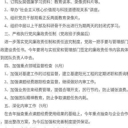
1、订购反腐倡廉学习资料：教育读本、录像资料片等。
2、举办“社会主义核心价值观与科技道德观关系”讲座。
3、组织党员干部观看正反两面教育录像片。
4、组织中层以上干部及科研骨干外出进行为期两天的封闭式学习。
三、严格执行党风廉政责任制（党政班子换届后）
进一步落实党风廉政责任制和责任追究制度，党政一把手要与管理部门
廉政建设责任书。今年要将与实验室和管理部门签定的廉政责任书内容具
实到团队负责人中去。
四、加强重点领域监督检查（6月）
1、加强对基建工作的过程监督，建立基建阳光工程的定期述职和质询
2、加强课题经费跟踪检查监督，继续做好内审工作。
3、加强业务往来经费管理，提倡合理开支，厉行节约，防止铺张浪费
4、加强团队精神教育，防止争取课题任务内耗。
五、深化内审工作（9月）
在去年抽查重点课题经费使用结果的基础上，今年重点抽查与企业合作
验，提出整改方案，为今后加强和完善制度提供保证。