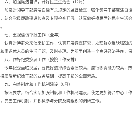
六、加强廉洁自律，开好民主生活会（12月）
加强对领导干部廉洁自律有关规定的监督检查，强化领导干部廉洁自律
作，结合党风廉政建设检查及专项检查开展。认真做好换届后的民主生活
题。
七、重视信访举报工作（全年）
认真对待群众来信来访工作，认真开展调查研究，处理群众反映强烈的“热
况和离退休人员的生活问题，及时处理。为所里创造一个良好经济秩序，
八、作好纪委换届工作（按院工作安排）
今年纪委面临换届，要做好选择综合素质较高，履行职责能力较高，热
好换届后新纪检干部的业务培训，提高干部的全面素质。
九、完善制度和工作机制建设（6月）
按照要求，结合实际加强制度和工作机制建设，使之更加符合中心工作
度，完善工作机制，并积极参与分院及院组织的调研工作。