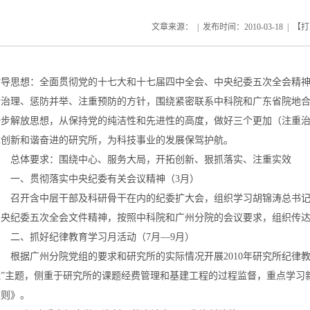
文章来源： | 发布时间：
2010-03-18
| 【
打
指导思想：全面贯彻党的十七大和十七届四中全会、中央纪委五次全会精
合治理、惩防并举、注重预防的方针，围绕紧密联系中科院和广东省院地
一步解放思想，从保持党的纯洁性和先进性的高度，做好三个更加（注重
革创新和谐奋进的研究所，为科技事业的发展保驾护航。
总体要求：围绕中心、服务大局，开拓创新、狠抓落实、注重实效
一、贯彻落实中央纪委有关会议精神（3月）
召开含中层干部及科研骨干在内的纪委扩大会，组织学习胡锦涛总书记
中央纪委五次全会文件精神，按照中科院和广州分院的会议要求，组织传
二、抓好纪律教育学习月活动（7月—9月）
根据广州分院党组的要求和研究所的实际情况开展2010年研究所纪律教
线”主题，侧重于研究所的课题经费管理和基建工程的过程监督，重点学习
准则》。