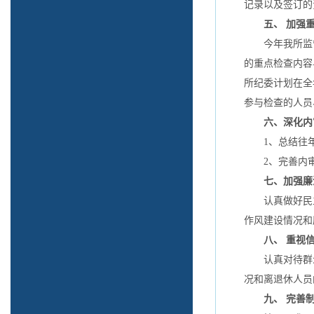
记录以及签订的
五、 加强
今年我所监督
的重点检查内容
所纪委计划在全
参与检查的人员
六、深化内
1、总结往年
2、完善内审
七、加强廉
认真做好民主
作风建设情况和
八、 重视信
认真对待群众来
况和离退休人员
九、 完善制