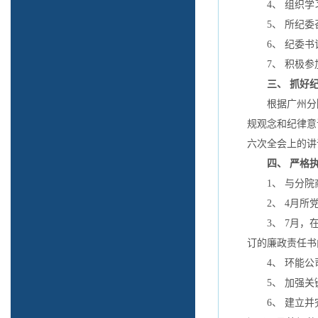
4、 组织学习
5、 所纪委召
6、 纪委书
7、 积极参
三、 抓好
根据广州分院党
规观念和纪律意
六次全会上的讲
四、 严格
1、 与分院
2、 4月所党
3、 7月，在
订的廉政责任书
4、 环能公
5、 加强关键
6、 建立并完