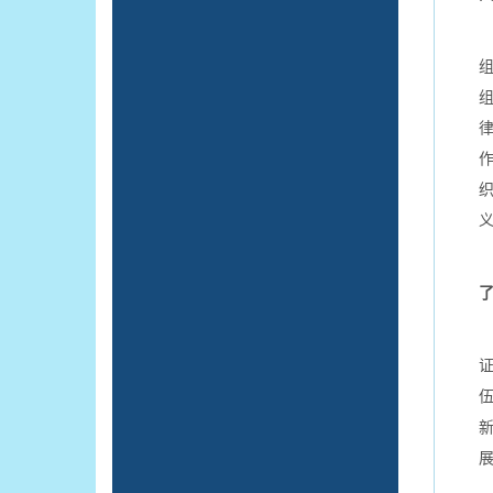
2
证
伍