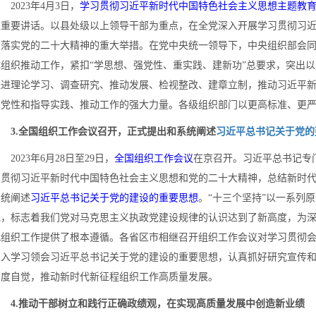
023年4月3日，
学习贯彻习近平新时代中国特色社会主义思想主题教
表重要讲话。以县处级以上领导干部为重点，在全党深入开展学习贯彻习
彻落实党的二十大精神的重大举措。在党中央统一领导下，中央组织部会
体组织推动工作，紧扣“学思想、强党性、重实践、建新功”总要求，突出
推进理论学习、调查研究、推动发展、检视整改、建章立制，推动习近平
炼党性和指导实践、推动工作的强大力量。各级组织部门以更高标准、更
3.全国组织工作会议召开，正式提出和系统阐述
习近平总书记关于党的
023年6月28日至29日，
全国组织工作会议
在京召开。习近平总书记专
习贯彻习近平新时代中国特色社会主义思想和党的二十大精神，总结新时
系统阐述
习近平总书记关于党的建设的重要思想
。“十三个坚持”以一系列
说，标志着我们党对马克思主义执政党建设规律的认识达到了新高度，为
代组织工作提供了根本遵循。各省区市相继召开组织工作会议对学习贯彻
深入学习领会习近平总书记关于党的建设的重要思想，认真抓好研究宣传
高度自觉，推动新时代新征程组织工作高质量发展。
4.推动干部树立和践行正确政绩观，在实现高质量发展中创造新业绩