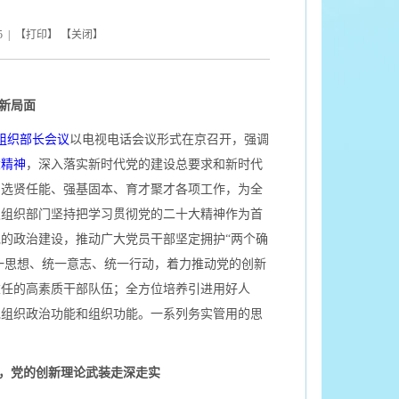
5
| 【
打印
】 【
关闭
】
新局面
组织部长会议
以电视电话会议形式在京召开，强调
大精神
，深入落实新时代党的建设总要求和新时代
、选贤任能、强基固本、育才聚才各项工作，为全
级组织部门坚持把学习贯彻党的二十大精神作为首
的政治建设，推动广大党员干部坚定拥护“两个确
统一思想、统一意志、统一行动，着力推动党的创新
重任的高素质干部队伍；全方位培养引进用好人
党组织政治功能和组织功能。一系列务实管用的思
，党的创新理论武装走深走实