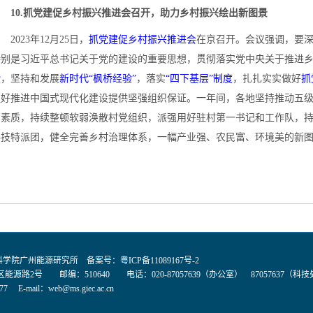
10.抓党建促乡村振兴推进会召开，助力乡村振兴绘出新图景
023年12月25日，
抓党建促乡村振兴推进会
在京召开。会议强调，要
特别是习近平总书记关于党的建设的重要思想，贯彻落实党中央关于推进
验
，坚持和发展
新时代“枫桥经验”
，落实
“四下基层”制度
，扎扎实实做好
抓
更好推进中国式现代化建设提供坚强组织保证。一年间，各地坚持推动五
力素质，持续整顿软弱涣散村党组织，派强用好驻村第一书记和工作队，持
科技特派团，健全完善乡村治理体系，一幅产业强、农民富、环境美的新
国科学院广州能源研究所 备案号：
粤ICP备11089167号-2
能源路2号 邮编：510640 电话：020-87057639（办公室） 87057637（科
77 E-mail：
web@ms.giec.ac.cn