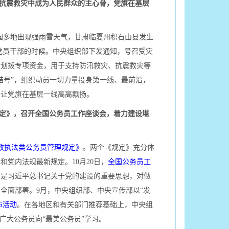
抗震救灾中成为人民群众的主心骨，党旗在基层
全国多地出现强雨雪天气，甘肃临夏州积石山县发生
和党员干部的时候。中央组织部下发通知，号召受灾
中划拨专项资金，用于支持防汛救灾、抗震救灾等
结号”，组织动员一切力量投身第一线、最前沿，
，让党旗在基层一线高高飘扬。
定》，召开全国公务员工作座谈会，着力建设堪
政执法类公务员管理规定》
。两个《规定》充分体
党内法规最新规定。10月20日，
全国公务员工
别是习近平总书记关于党的建设的重要思想，对做
全面部署。9月，中央组织部、中央宣传部以“发
布活动
。在各地区和有关部门推荐基础上，中央组
广大公务员向“最美公务员”学习。