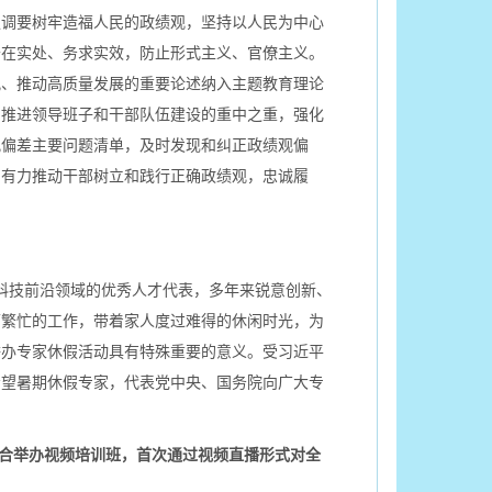
强调要树牢造福人民的政绩观，坚持以人民为中心
干在实处、务求实效，防止形式主义、官僚主义。
观、推动高质量发展的重要论述纳入主题教育理论
为推进领导班子和干部队伍建设的重中之重，强化
观偏差主要问题清单，及时发现和纠正政绩观偏
，有力推动干部树立和践行正确政绩观，忠诚履
内科技前沿领域的优秀人才代表，多年来锐意创新、
下繁忙的工作，带着家人度过难得的休闲时光，为
举办专家休假活动具有特殊重要的意义。受习近平
看望暑期休假专家，代表党中央、国务院向广大专
合举办视频培训班，首次通过视频直播形式对全