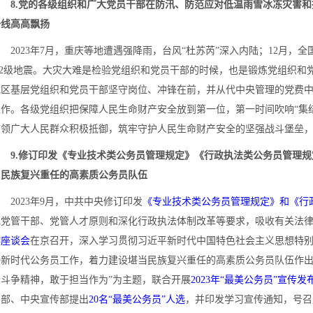
8.党的各级组织和广大党员干部在防汛、防范应对低温雨雪冰冻灾害和
一线高高飘扬
2023年7月，重庆等地遭遇强降雨，台风“杜苏芮”深入内陆；12月，
6.2级地震。大灾大难是检验党组织和党员干部的时候，也是锻炼党组织
地区基层党组织和党员干部坚守岗位、冲锋在前，并从代中央管理的党费
工作。各级党组织把保障人民生命财产安全放到第一位，第一时间吹响“集
带领广大人民群众积极抵御，筑牢守护人民生命财产安全的坚强战斗堡垒
9.修订印发《专业技术类公务员管理规定》《行政执法类公务员管理规
当民族复兴重任的高素质公务员队伍
2023年9月，中共中央修订印发
《专业技术类公务员管理规定》和《行
现党管干部、党管人才原则和深化行政执法体制改革等要求，吸收有关法律和
作座谈会
在京召开，深入学习贯彻习近平新时代中国特色社会主义思想特
好新时代公务员工作，着力建设堪当民族复兴重任的高素质公务员队伍作出
扬斗争精神，敢于担当作为”为主题，联合开展
2023年“最美公务员”宣传发
织部、中央宣传部提出
20名“最美公务员”人选
，并印发学习宣传通知，号召