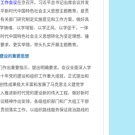
育工作会议
在京召开。习近平总书记出席会议并发
近平新时代中国特色社会主义思想主题教育，是贯
同有关部门研究制定实施意见和工作方案，做好具
以学铸魂、以学增智、以学正风、以学促干，一体
新时代中国特色社会主义思想转化为坚定理想、锤
严要求、更实举措，带头扎实开展主题教育。
建设的重要思想
门作出重要指示，提出明确要求。会议全面深入学
代十年党的建设和组织工作重大成就，正式提出和
原创性成果极大丰富和发展了马克思主义建党学
深入推进新时代党的建设新的伟大工程、做好新时
会议精神作出安排，各级组织部门和广大组工干部
和贯彻落实工作，以组织路线服务保证政治路线的