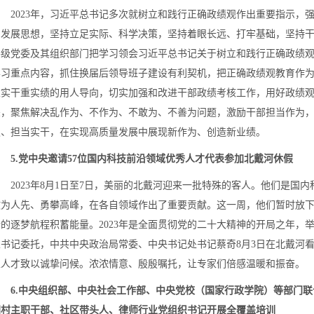
2023年，习近平总书记多次就树立和践行正确政绩观作出重要指示，
的发展思想，坚持立足实际、科学决策，坚持着眼长远、打牢基础，坚持
各级党委及其组织部门把学习领会习近平总书记关于树立和践行正确政绩
学习重点内容，抓住换届后领导班子建设有利契机，把正确政绩观教育作
重实干重实绩的用人导向，切实加强和改进干部政绩考核工作，用好政绩
差，聚焦解决乱作为、不作为、不敢为、不善为问题，激励干部担当作为
职、担当实干，在实现高质量发展中展现新作为、创造新业绩。
5.党中央邀请57位国内科技前沿领域优秀人才代表参加北戴河休假
2023年8月1日至7日，美丽的北戴河迎来一批特殊的客人。他们是国
敢为人先、勇攀高峰，在各自领域作出了重要贡献。这一周，他们暂时放
新的逐梦航程积蓄能量。2023年是全面贯彻党的二十大精神的开局之年，
总书记委托，中共中央政治局常委、中央书记处书记蔡奇8月3日在北戴河
家人才致以诚挚问候。浓浓情意、殷殷嘱托，让专家们倍感温暖和振奋。
6.中央组织部、中央社会工作部、中央党校（国家行政学院）等部门联
国村主职干部、社区带头人、律师行业党组织书记开展全覆盖培训