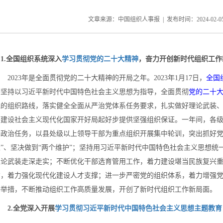
文章来源：中国组织人事报 | 发布时间：
2024-02-0
1.全国组织系统深入
学习贯彻党的二十大精神
，奋力开创新时代组织工作
023年是全面贯彻党的二十大精神的开局之年。2023年1月17日，
全国
要坚持以习近平新时代中国特色社会主义思想为指导，全面贯彻
党的二十
党的组织路线，落实健全全面从严治党体系任务要求，扎实做好理论武装
面建设社会主义现代化国家开好局起好步提供坚强组织保证。一年间，各
要政治任务，以县处级以上领导干部为重点组织开展集中轮训，突出抓好党
立”、坚决做到“两个维护”；坚持用习近平新时代中国特色社会主义思想
理论武装走深走实；不断优化干部选育管用工作，着力建设堪当民族复兴
才，着力强化现代化建设人才支撑；进一步严密党的组织体系，着力增强
路举措，不断推动组织工作高质量发展，开创了新时代组织工作新局面。
2.全党深入开展
学习贯彻习近平新时代中国特色社会主义思想主题教育