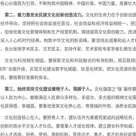
义核心价值观为引领，不断构筑中国精神、中国价值、中国力量，发展壮
第二，着力激发全民族文化创新创造活力。
文化的生命力在于创新创
的创作导向，坚持把社会效益放在首位、社会效益和经济效益相统一，把
节，加快完善文化管理体制和生产经营机制。围绕提高文化原创能力，改
批深入人心的时代经典，构筑中华文化的新高峰。要坚持出成果和出人才
态，充分发扬学术民主、文艺民主，支持作家、艺术家和专家学者扎根生
文化与科技相生相促。要探索文化和科技融合的有效机制，用互联网思
“软件”全面升级，实现文化建设数字化赋能、信息化转型，把文化资源优
涌现，要统筹好发展和安全。
第三，始终坚持文化建设着眼于人、落脚于人。
文化强国之“强”最终
持以人民为中心，着眼满足人民群众多样化、多层次、多方面的精神文化
文化获得感、幸福感。要重视发挥文化养心志、育情操的作用，涵养全民
文化创造核心在人。要把育人才、建队伍作为重要而紧迫的战略任务，
意创新的高水平文化人才队伍。要尊重人才成长规律，建立健全科学权威
点的人才选拔、培养、使用、激励机制，营造识才、重才、爱才的良好政