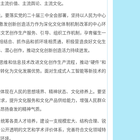
大主流价值、主流舆论、主流文化。
造。要落实党的二十届三中全会部署，坚持以人民为中心
激发创新创造活力作为深化文化体制机制改革的中心环
进文艺创作生产服务、引导、组织工作机制，孕育催生一
相结合、抓作品和抓环境相贯通，积极营造良好文化生
活、潜心创作，推动文化创新创造活力持续迸发。
维和信息技术改进文化创作生产流程，推动“硬件”和
势转化为文化发展优势。面对生成式人工智能等新技术的
要体现在人民的思想境界、精神状态、文化修养上。要坚
需求，提升文化服务和文化产品供给能力，增强人民群众
族昂扬奋发的精神气质。
统筹各类人才培养，建设一支规模宏大、结构合理、锐
、公开透明的文艺和学术评价体系，完善符合文化领域特
策环境。