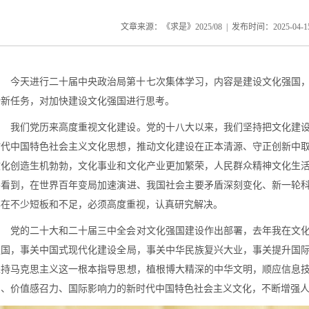
文章来源：《求是》2025/08 | 发布时间：
2025-04-1
今天进行二十届中央政治局第十七次集体学习，内容是建设文化强国
势新任务，对加快建设文化强国进行思考。
我们党历来高度重视文化建设。党的十八大以来，我们坚持把文化建设
时代中国特色社会主义文化思想，推动文化建设在正本清源、守正创新中
文化创造生机勃勃，文化事业和文化产业更加繁荣，人民群众精神文化生
要看到，在世界百年变局加速演进、我国社会主要矛盾深刻变化、新一轮
存在不少短板和不足，必须高度重视，认真研究解决。
党的二十大和二十届三中全会对文化强国建设作出部署，去年我在文化
强国，事关中国式现代化建设全局，事关中华民族复兴大业，事关提升国际
坚持马克思主义这一根本指导思想，植根博大精深的中华文明，顺应信息
力、价值感召力、国际影响力的新时代中国特色社会主义文化，不断增强