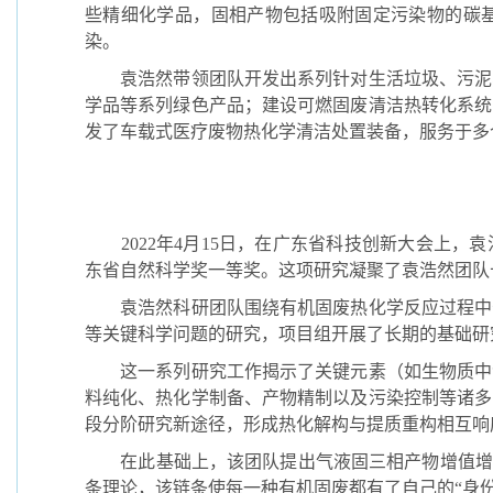
些精细化学品，固相产物包括吸附固定污染物的碳
染。
袁浩然带领团队开发出系列针对生活垃圾、污泥、
学品等系列绿色产品；建设可燃固废清洁热转化系统
发了车载式医疗废物热化学清洁处置装备，服务于多
突
2022年4月15日，在广东省科技创新大会上，袁
东省自然科学奖一等奖。这项研究凝聚了袁浩然团队
袁浩然科研团队围绕有机固废热化学反应过程中分
等关键科学问题的研究，项目组开展了长期的基础研
这一系列研究工作揭示了关键元素（如生物质中含
料纯化、热化学制备、产物精制以及污染控制等诸多
段分阶研究新途径，形成热化解构与提质重构相互响
在此基础上，该团队提出气液固三相产物增值增效
条理论，该链条使每一种有机固废都有了自己的“身份