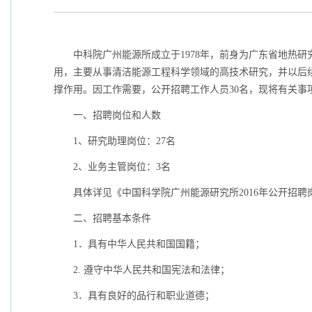
中科院广州能源所成立于
1978
年，前身为广东省地热研
用，主要从事清洁能源工程科学领域的高技术研究，并以后
撑作用。因工作需要，公开招聘工作人员
30
名，现将有关事
一、招聘岗位和人数
1
、研究助理岗位：
27
名
2
、业务主管岗位：
3
名
具体详见《中国科学院广州能源研究所
2016
年公开招聘
二、招聘基本条件
1
．具有中华人民共和国国籍；
2.
遵守中华人民共和国宪法和法律；
3
．具有良好的品行和职业道德；