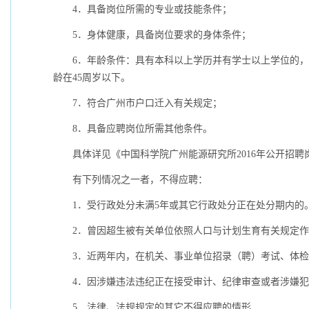
4
．具备岗位所需的专业或技能条件；
5
．身体健康，具备岗位要求的身体条件；
6
．
年龄条件：具有本科以上学历并有学士以上学位的，
龄在
45
周岁以下。
7
．
符合广州市户口迁入有关规定；
8
．具备应聘岗位所需其他条件。
具体详见《中国科学院广州能源研究所
2016
年公开招聘
有下列情况之一者，不得应聘：
1
．受行政处分未满
5
年或其它行政处分正在处分期内的
2
．曾因超生被有关单位依照人口与计划生育有关规定作
3
．近两年内，在机关、事业单位招录（聘）考试、体检
4
．因涉嫌违法违纪正在接受审计、纪律审查或者涉嫌犯
5
．法律、法规规定的其它不得应聘的情形