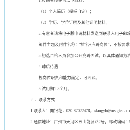
1.
应聘者须提供以下材料：
（
1
）个人简历（模板自定）；
（
2
）学历、学位证明及其他证明材料。
2.
有意者请将电子版申请材料发送到联系人电子邮
邮件主题及附件名称：“姓名
+
应聘岗位”，不按要
3.
初选合格人员参加公开竞聘面试，以具体通知为
4.
聘后待遇
视岗位职责和能力而定，可面谈。
5.
试用期
1-3
个月。
四、联系方式
1.
联系人：向银花，
020-87022478
，
xiangyh@ms.giec.ac.
2.
通信地址：广州市天河区五山能源路
2
号，邮政编码：