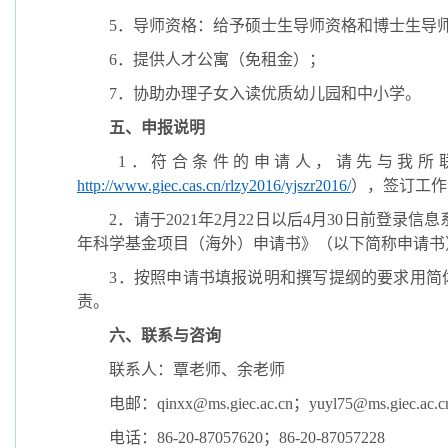
5
．导师资格：给予硕士生导师资格和博士生导
6
．提供人才公寓（免租金）；
7
．协助办理子女入读优质幼儿园和中小学。
五、申报说明
1
．符合条件的申请人，请先与我所
http://www.giec.cas.cn/rlzy2016/yjszr2016/
），签订工作
2
．请于
2021
年
2
月
22
日以后
4
月
30
日前登录信息
年科学基金项目（海外）申请书》（以下简称申请书
3
．按照申请书填报说明和撰写提纲的要求用简
责。
六、联系与咨询
联系人：覃老师、余老师
电邮：
qinxx@ms.giec.ac.cn
；
yuyl75@ms.giec.ac.c
电话：
86-20-87057620
；
86-20-87057228