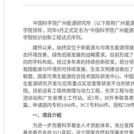
中国科学院广州能源研究所（以下简称广州能
学院领导，同年
9
月正式定名为
“
中国科学院广州能源
学院知识创新工程试点序列。
建所以来，始终定位于新能源与可再生能源领域
态环境改善、绿色低碳发展的战略需求。目前形成了
向的学科布局。经
过多年来的持续创新研发，部分领
我国能源与环境的可持续发展、生态文明建设做出了
联盟、国家可再生能源综合技术国际研发中心、中国
生能源研究开发与应用重点实验室等研发平台的依
院。目前设有工程热物理与动力工程、化学工程与技
流动站和广东省博士工作站。
近
5
年，对外争取各类
篇，申请国内专利
1066
件、
PCT
专利
66
件，授权
728
一、项目介绍
为进一步完善科学基金人才资助体系，充分发挥
基金委员会自
2021
年起，设立国家自然科学基金优秀