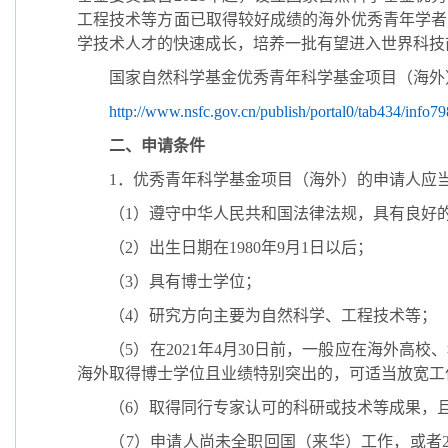
工程技术等方面已取得较好成绩的海外优秀青年学者
学技术人才的快速成长，培养一批有望进入世界科技
国家自然科学基金优秀青年科学基金项目（海外
http://www.nsfc.gov.cn/publish/portal0/tab434/info7
二、申请条件
1
．优秀青年科学基金项目（海外）的申请人应
（
1
）遵守中华人民共和国法律法规，具有良好
（
2
）出生日期在
1980
年
9
月
1
日以后；
（
3
）具有博士学位；
（
4
）研究方向主要为自然科学、工程技术等；
（
5
）在
2021
年
4
月
30
日前，一般应在海外高校、
海外取得博士学位且业绩特别突出的，可适当放宽工
（
6
）取得同行专家认可的科研或技术等成果，
（
7
）申请人尚未全职回国（来华）工作，或者