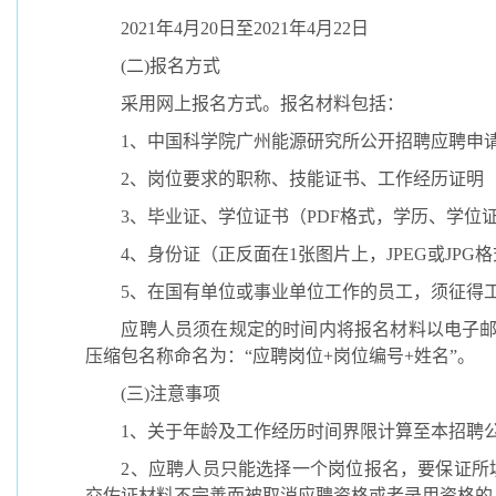
2021
年
4
月
20
日至
2021
年
4
月
22
日
(
二
)
报名方式
采用网上报名方式。报名材料包括：
1
、中国科学院广州能源研究所公开招聘应聘申
2
、岗位要求的职称、技能证书、工作经历证明
3
、毕业证、学位证书（
PDF
格式，学历、学位
4
、身份证（正反面在
1
张图片上，
JPEG
或
JPG
格
5
、在国有单位或事业单位工作的员工，须征得
应聘人员须在规定的时间内将报名材料以电子
压缩包名称命名为：
“
应聘岗位
+
岗位编号
+
姓名
”
。
(
三
)
注意事项
1
、关于年龄及工作经历时间界限计算至本招聘
2
、应聘人员只能选择一个岗位报名，
要保证所
交佐证材料不完善而被取消应聘资格或者录用资格的