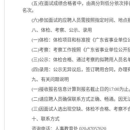
(
五
)
在面试成绩合格者中，由高分到低分依次排
名次。
(
六
)
参加面试的应聘人员需按照指定时间、地点
八、体检、考察、公示、录用
(
一
)
体检：体检项目和标准按《广东省事业单位
(
二
)
考察：考察工作按照《广东省事业单位公开
(
三
)
公示：体检合格、通过考察的拟聘用人员名
(
四
)
录用：公示无异议后，签订聘用合同，办理
九、有关问题说明
(
一
)
接收报名信息计算到报名截止日的
17:00
为止
(
二
)
请应聘人员确保联系方式正确、畅通。因无
(
三
)
因面试人选出现空缺、体检不合格、考察不
十、联系方式
咨询电话：人事教育处
020-87057620