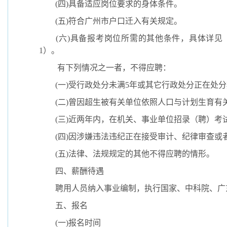
(
四
)
具备适应岗位要求的身体条件。
(
五
)
符合广州市户口迁入有关规定。
(
六
)
具备报考岗位所需的其他条件，具体详见
1
）。
有下列情况之一者，不得应聘：
(
一
)
受行政处分未满
5
年或其它行政处分正在处分
(
二
)
曾因超生被有关单位依照人口与计划生育有
(
三
)
近两年内，在机关、事业单位招录（聘）考
(
四
)
因涉嫌违法违纪正在接受审计、纪律审查或
(
五
)
法律、法规规定的其他不得应聘的情形。
四、薪酬待遇
聘用人员纳入事业编制，执行国家、中科院、广
五、报名
(
一
)
报名时间