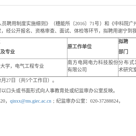
人员聘用制度实施细则》（穗能所〔
2016
〕
71
号）和《中科院广
求，经公开报名、资格审查、面试、体检等环节，拟聘用谢宁到
业
拟聘
原工作单位
校及专业
部门
南方电网电力科技股份
分布式
南大学，电气工程专业
有限公司
术研究
2
月
27
日（共
5
个工作日）。
可以口头或书面形式向人事教育处或纪监审办公室反映。
620
，
qinxx@ms.giec.ac.cn
；
纪监审办公室：
020-37288824
，