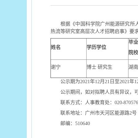
根据《中国科学院广州能源研究所
热流等研究室高层次人才招聘启事》要
毕
姓名
学历学位
院
谢宁
博士
研究生
湖
公示期为
2021
年
12
月
21
日至
2021
年
1
公示期间，如对拟聘人员有异议，
联系方式：人事教育处：
020-87057
联系地址：广州市天河区能源路
2
号
邮编：
510640