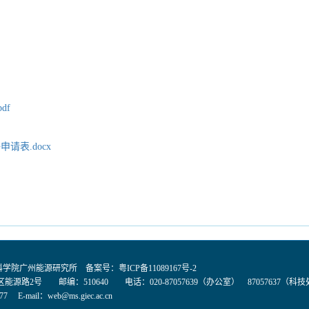
df
请表.docx
国科学院广州能源研究所 备案号：
粤ICP备11089167号-2
能源路2号 邮编：510640 电话：020-87057639（办公室） 87057637（科
77 E-mail：
web@ms.giec.ac.cn