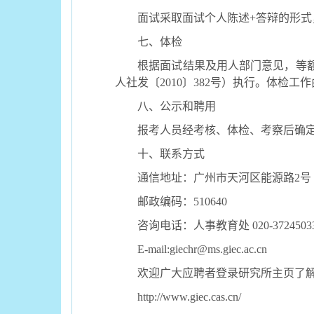
面试采取面试个人陈述
+
答辩
的形式
七、体检
根据面试结果及用人部门意见，等
人社发〔
2010〕382号）执行。体
八、公示和聘用
报考人员经考核、体检、考察后确
十、联系方式
通信地址：广州市天河区能源路
2
邮政编码：
510640
咨询电话：人事教育处
020-
3724503
E-mail:giechr@ms.giec.ac.cn
欢迎广大应聘者登录研究所主页了
http://www.giec.cas.cn/