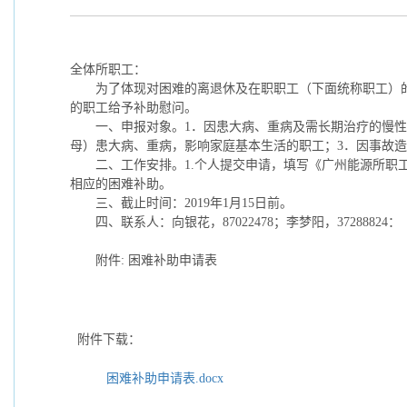
全体所职工：
为了体现对困难的离退休及在职职工（下面统称职工）
的职工给予补助慰问。
一、申报对象。
1
．因患大病、重病及需长期治疗的慢性
母）患大病、重病，影响家庭基本生活的职工；
3
．因事故造
二、工作安排。
1.
个人提交申请，填写《广州能源所职
相应的困难补助。
三、截止时间：
2019
年
1
月
15
日前。
四、联系人：向银花，
87022478
；李梦阳，
37288824
：
附件
:
困难补助申请表
附件下载：
困难补助申请表.docx