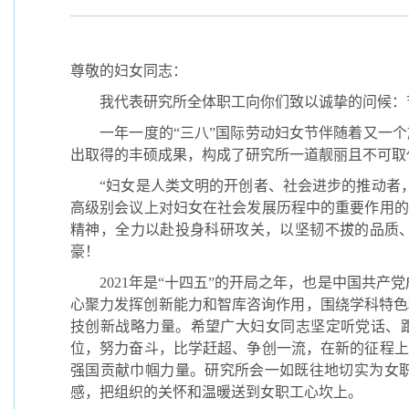
尊敬的妇女同志：
我代表研究所全体职工向你们致以诚挚的问候：
一年一度的“三八”国际劳动妇女节伴随着又一
出取得的丰硕成果，构成了研究所一道靓丽且不可取
“妇女是人类文明的开创者、社会进步的推动者
高级别会议上对妇女在社会发展历程中的重要作用的
精神，全力以赴投身科研攻关，以坚韧不拔的品质、
豪！
2021
年是“十四五”的开局之年，也是中国共产党
心聚力发挥创新能力和智库咨询作用，围绕学科特色
技创新战略力量。希望广大妇女同志坚定听党话、跟
位，努力奋斗，比学赶超、争创一流，在新的征程上
强国贡献巾帼力量。研究所会一如既往地切实为女
感，把组织的关怀和温暖送到女职工心坎上。