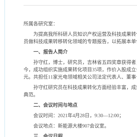
所属各研究室：
为提高我所科研人员知识产权运营及科技成果转
员做科技成果转移转化领域的专题报告，以拓展本单
一、报告人简介
孙守红，博士，研究员，吉林省五四奖章获得者
今，成功组织实施成果转化项目
35
项，作价入股成立
元。共担任
11
家光电领域相关公司法定代表人、董事
孙守红研究员在科技成果转化方面经验丰富，成
典范。
二、会议时间与地点
会议时间：
2021
年
4
月
28
日，
9:30
—
12:00
；
会议地点：新能源大楼
907
会议室。
三、会议日程