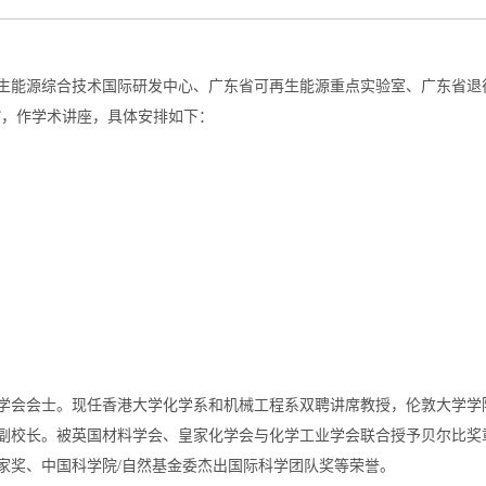
生能源综合技术国际研发中心、广东省可再生能源重点实验室、广东省退
坛”，作学术讲座，具体安排如下：
会会士。现任香港大学化学系和机械工程系双聘讲席教授，伦敦大学学院(U
务副校长。被英国材料学会、皇家化学会与化学工业学会联合授予贝尔比奖
家奖、中国科学院/自然基金委杰出国际科学团队奖等荣誉。