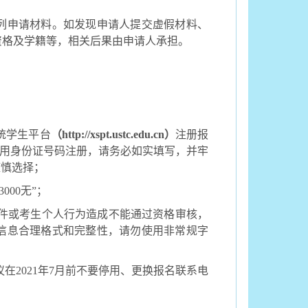
列申请材料。如发现申请人提交虚假材料、
资格及学籍等，相关后果由申请人承担。
统学生平台
（
http://xspt.ustc.edu.cn
）
注册报
用身份证号码注册，请务必如实填写，并牢
谨慎选择；
3000
无”；
件或考生个人行为造成不能通过资格审核，
信息合理格式和完整性，请勿使用非常规字
议在
2021
年
7
月前不要停用、更换报名联系电