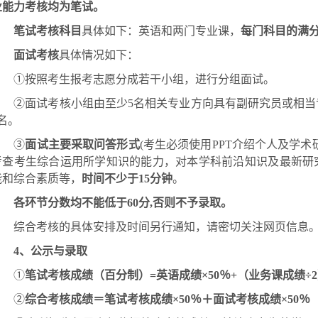
业能力考核均为笔试。
笔试考核科目
具体如下：英语和两门专业课，
每门科目的满
面试考核
具体情况如下：
①按照考生报考志愿分成若干小组，进行分组面试。
②面试考核小组由至少
5
名相关专业方向具有副研究员或相当
名。
③
面试主要采取问答形式
(
考生必须使用
PPT
介绍个人及学术
考查考生综合运用所学知识的能力，对本学科前沿知识及最新研
能和综合素质等，
时间不少于
15
分钟
。
各环节分数均不能低于
60
分
,
否则不予录取。
综合考核的具体安排及时间另行通知，请密切关注网页信息
4
、公示与录取
①
笔试考核成绩（百分制）
=
英语成绩×
50
％
+
（业务课成绩÷
2
②
综合考核成绩＝笔试考核成绩×
50
％＋面试考核成绩×
50
％