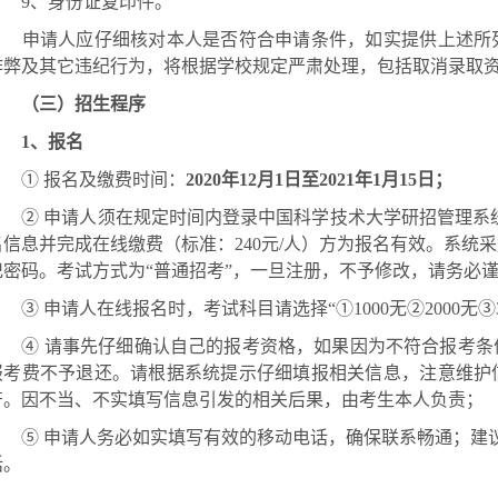
9
、身份证复印件。
申请人应仔细核对本人是否符合申请条件，如实提供上述所
作弊及其它违纪行为，将根据学校规定严肃处理，包括取消录取
（三）招生程序
1
、报名
①
报名及缴费时间：
2020
年
12
月
1
日至
2021
年
1
月
15
日；
②
申请人须在规定时间内登录中国科学技术大学研招管理系
名信息并完成在线缴费（标准：
240
元
/
人）方为报名有效。系统采
记密码。考试方式为“普通招考”，一旦注册，不予修改，请务必
③
申请人在线报名时，考试科目请选择“①
1000
无②
2000
无③
④
请事先仔细确认自己的报考资格，如果因为不符合报考条
报考费不予退还。请根据系统提示仔细填报相关信息，注意维护
符。因不当、不实填写信息引发的相关后果，由考生本人负责；
⑤
申请人务必如实填写有效的移动电话，确保联系畅通；建
话。