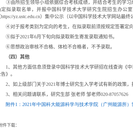
③
由所招生领导小组依据综合考核成绩，并结合考生的学习
确定拟录取名单
，并报中国科学技术大学研究生院招生办公室
（
https://yz.ustc.edu.cn
）集中公示（以中国科学技术大学网站最终
④对于报考类别为定向的考生，在拟录取前须按规定签署定
⑤拟于
2021
年
6
月下旬向拟录取新生寄发录取通知书。
⑥思想政治审核不合格、体检不合格者，不予录取。
（四）其他
1
、其他方面信息须登录中国科学技术大学研招在线查询《中
公告》。
2
、如上级部门关于
2021
年博士研究生入学考试有新的政策，
3
、相关问题请联系，研究生部
张老师
邹老师
020-87057626
附件
1
：
2021
年中国科大能源科学
与技术
学院（广州
能源所
）
附件下载：