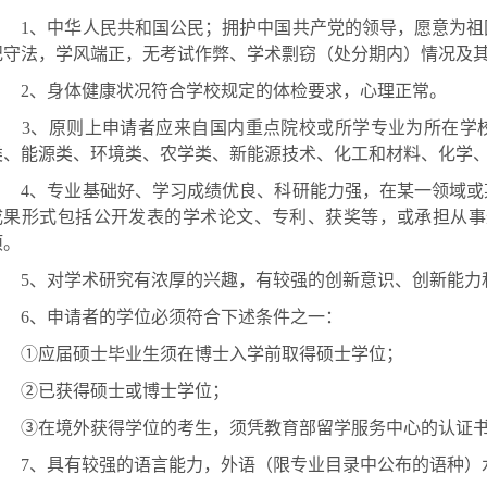
1
、中华人民共和国公民；拥护中国共产党的领导，愿意为祖
纪守法，学风端正，无考试作弊、学术剽窃（处分期内）情况及
2
、身体健康状况符合学校规定的体检要求，心理正常。
3
、原则上申请者应来自国内重点院校或所学专业为所在学
类、能源类、环境类、农学类、新能源技术、化工和材料、化学
4
、专业基础好、学习成绩优良、科研能力强，在某一领域或
成果形式包括公开发表的学术论文、专利、获奖等，或承担从事
项。
5
、对学术研究有浓厚的兴趣，有较强的创新意识、创新能力
6
、申请者的学位必须符合下述条件之一：
①应届硕士毕业生须在博士入学前取得硕士学位；
②已获得硕士或博士学位；
③在境外获得学位的考生，须凭教育部留学服务中心的认证
7
、具有较强的语言能力，外语（限专业目录中公布的语种）