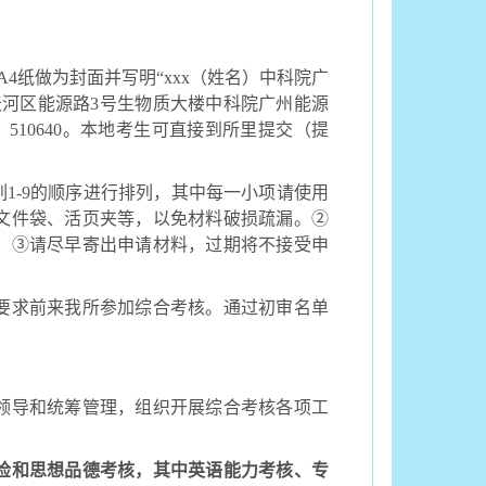
A4
纸做为封面并写明“
xxx
（姓名）中科院广
天河区能源路
3
号生物质大楼中科院广州能源
：
510640
。本地考生可直接到所里提交（提
列
1-9
的顺序进行排列，其中每一小项请使用
文件袋、活页夹等，以免材料破损疏漏。②
。③请尽早寄出申请材料，过期将不接受申
要求前来我所参加综合考核。通过初审名单
领导和统筹管理，组织开展综合考核各项工
检和思想品德考核，其中英语能力考核、专