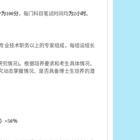
分为
100
分
，每门科目笔试时间均
为
2
小时
。
专业技术职务以上的专家组成，每组设组长
研究情况
)
。根据培养要求和考生具体情况，
究动态掌握情况、是否具备博士生培养的潜
。
）×
50
％