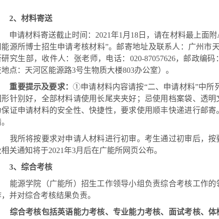
2
、材料寄送
申请材料寄送截止时间：
2021
年
1
月
18
日，请在材料最上面附
州能源所博士招生申请考核材料”。邮寄地址及联系人：广州市
所研究生部，收件人：张老师，电话：
020-87057626
，邮政编码
交地点：天河区能源路
3
号生物质大楼
803
办公室）。
重要提示及要求：
①申请材料内容请按“二、申请材料”中所
回形针别好，全部材料请使用长尾夹夹好；忌使用档案袋、透明
为保证申请材料的安全性、快捷性，要求使用顺丰快递进行邮寄
请。
我所将按要求对申请人材料进行初审。考生通过初审后，按
及相关通知将于
2021
年
3
月后在广能所网页公布。
3
、综合考核
能源学院（广能所）招生工作领导小组负责综合考核工作的
作，并对综合考核结果负责。
综合考核包括英语能力考核、专业能力考核、面试考核、体