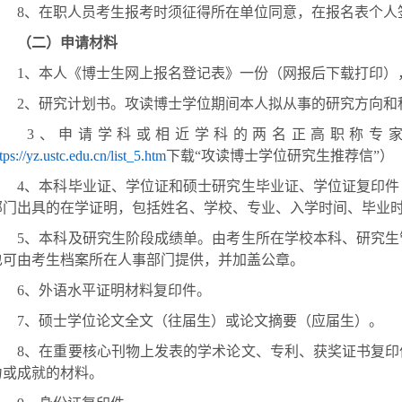
8
、在职人员考生报考时须征得所在单位同意，在报名表个人
（二）申请材料
1
、本人《博士生网上报名登记表》一份（网报后下载打印）
2
、研究计划书。攻读博士学位期间本人拟从事的研究方向和
3
、申请学科或相近学科的两名正高职称专
tps://yz.ustc.edu.cn/list_5.htm
下载“攻读博士学位研究生推荐信”）
4
、本科毕业证、学位证和硕士研究生毕业证、学位证复印件
部门出具的在学证明，包括姓名、学校、专业、入学时间、毕业
5
、本科及研究生阶段成绩单。由考生所在学校本科、研究生
也可由考生档案所在人事部门提供，并加盖公章。
6
、外语水平证明材料复印件。
7
、硕士学位论文全文（往届生）或论文摘要（应届生）。
8
、在重要核心刊物上发表的学术论文、专利、获奖证书复印
力或成就的材料。