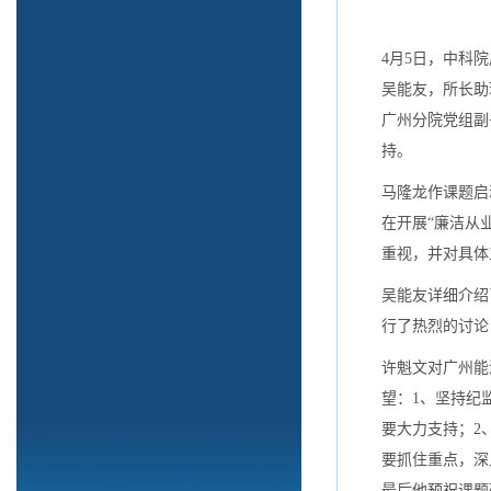
4月5日，中科
吴能友，所长助
广州分院党组副
持。
马隆龙作课题启
在开展“廉洁从
重视，并对具体
吴能友详细介绍
行了热烈的讨论
许魁文对广州能
望：1、坚持纪
要大力支持；2
要抓住重点，深
最后他预祝课题