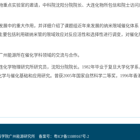
合物重点实验室的邀请，中科院沈阳分院院长、大连化物所包信和院士访问
作用，并详细介绍了课题组近年来发展的纳米限域催化体系（Bao XH et.al. S
研究主要包括利用碳纳米管的限域效应对反应活性和选择性进行调变，对催
广州能源所在催化学科领域的交流与合作。
化学物理研究所研究员，沈阳分院院长。1982年毕业于复旦大学化学系，
表面化学与催化基础和应用研究。曾获2005年国家自然科学二等奖，1996年香
国科学院广州能源研究所 备案号：
粤ICP备11089167号-2