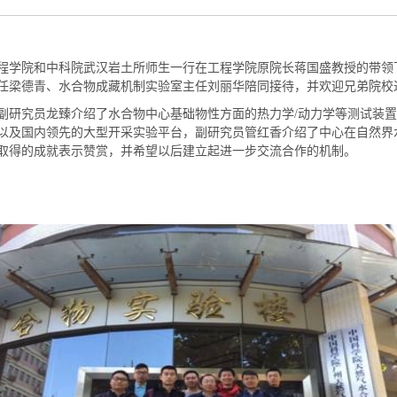
程学院和中科院武汉岩土所师生一行在工程学院原院长蒋国盛教授的带领
任梁德青、水合物成藏机制实验室主任刘丽华陪同接待，并欢迎兄弟院校
研究员龙臻介绍了水合物中心基础物性方面的热力学/动力学等测试装置
以及国内领先的大型开采实验平台，副研究员管红香介绍了中心在自然界
取得的成就表示赞赏，并希望以后建立起进一步交流合作的机制。