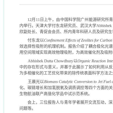
12
月
11
日上午，由中国科学院广州能源研究所青
内举行。天津大学付东龙研究员、武汉大学
Abhishek
欣副处长、青促会会员、所内青年科研人员及研究生
付东龙以
Confinement Effects of Zeolites for Carbon
效选择性吸附的机理机制。报告介绍了耦合极化光谱
用空间限域实现高效物理吸附，为高效催化剂及吸附
Abhishek Dutta Chowdhury
以
Organic Reaction Inte
中的存在形式与意义，并基于此展示了如何利用从反
为多相催化的工艺优化带来的除传统表面科学方法之
王晨光以
Biomass Catalytic Conversion to Jet Fuel
化、碳链增长和加氢脱氧及调质调控等四个方面的关
生物航油联产高值化学品中试示范系统。
会上，三位报告人与青年学者展开交流互动，深
问题等。