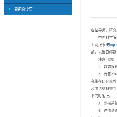
暑期夏令营
各位导师、研究
中国科学院大学
士网报系统
http:
部，以当日邮戳
注意问题：
1．以前报过
2．有意201
究生在研究生教
及申请材料交到
书同时附上。
3．网报系统
4．详情请查