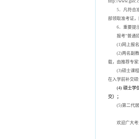
http://www.giec.c
5．凡符合准考
部领取准考证，
6．重要提
报考“普通招
(1)网上报名
(2)两名副教
载，由推荐专家
(3)硕士课程
在入学前补交硕
(4) 硕
交）；
(5)第二代居
欢迎广大考