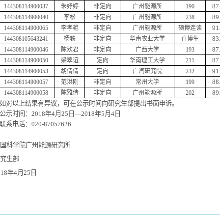
87
144308114900037
朱妤婷
非定向
广州能源所
190
89
144308114900040
李松
非定向
广州能源所
238
91
144308114900065
李孝艳
非定向
广州能源所
硕博连读
83
144308105643241
杨轶
非定向
华南农业大学
直博生
87
144308114900046
陈欢君
非定向
广西大学
193
87
144308114900050
梁翠谊
定向
华南理工大学
211
91
144308114900053
胡倩倩
定向
广汽研究院
232
88
144308114900057
范洪刚
非定向
常州大学
199
89
144308114900058
陈雅倩
非定向
广州能源所
202
如对以上结果有异议，可在公示时间向研究生部提出书面申诉。
公示时间：
2018
年
4
月
25
日—
2018
年
5
月
4
日
联系电话：
020-87057626
国科学院广州能源研究所
究生部
018
年
4
月
25
日