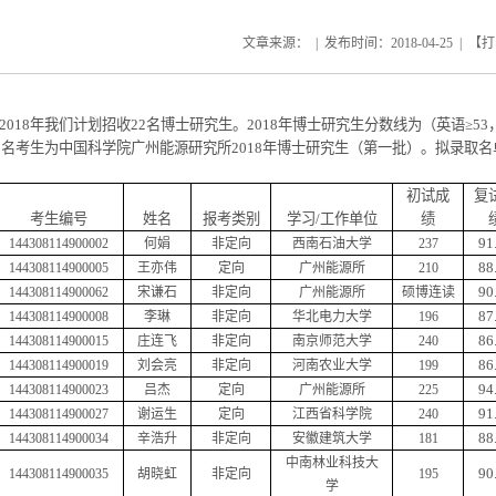
文章来源： | 发布时间：
2018-04-25
| 【
打
018
年我们计划招收
22
名博士研究生。
2018
年博士研究生分数线为（英语≥
53
9
名考生为中国科学院广州能源研究所
2018
年博士研究生（第一批）。拟录取名
初试成
复
考生编号
姓名
报考类别
学习
/
工作单位
绩
91
144308114900002
何娟
非定向
西南石油大学
237
88
144308114900005
王亦伟
定向
广州能源所
210
90
144308114900062
宋谦石
非定向
广州能源所
硕博连读
87
144308114900008
李琳
非定向
华北电力大学
196
86
144308114900015
庄连飞
非定向
南京师范大学
240
86
144308114900019
刘会亮
非定向
河南农业大学
199
94
144308114900023
吕杰
定向
广州能源所
225
91
144308114900027
谢运生
定向
江西省科学院
240
88
144308114900034
辛浩升
非定向
安徽建筑大学
181
中南林业科技大
90
144308114900035
胡晓虹
非定向
195
学