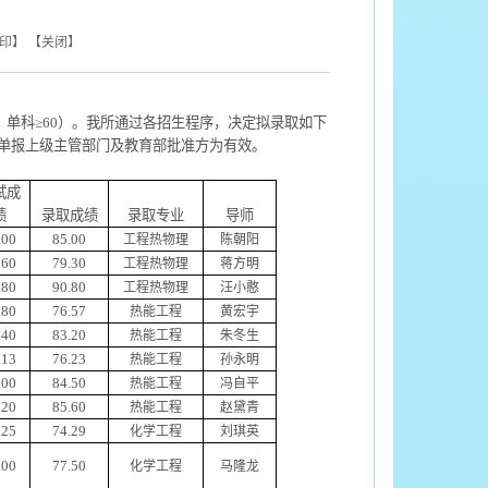
印
】 【
关闭
】
，单科≥
60
）。我所通过各招生程序，决定拟录取如下
单报上级主管部门及教育部批准方为有效。
试成
绩
录取成绩
录取专业
导师
.00
85.00
工程热物理
陈朝阳
.60
79.30
工程热物理
蒋方明
.80
90.80
工程热物理
汪小憨
.80
76.57
热能工程
黄宏宇
.40
83.20
热能工程
朱冬生
.13
76.23
热能工程
孙永明
.00
84.50
热能工程
冯自平
.20
85.60
热能工程
赵黛青
.25
74.29
化学工程
刘琪英
.00
77.50
化学工程
马隆龙