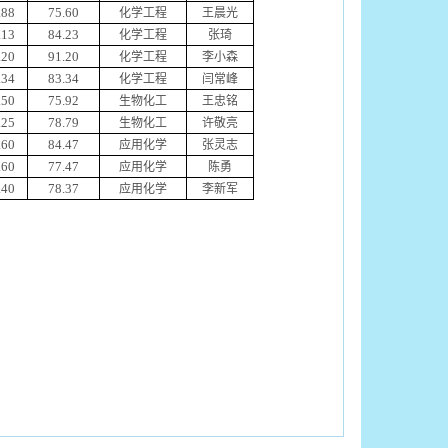
.88
75.60
化学工程
王晨光
.13
84.23
化学工程
张琦
.20
91.20
化学工程
李小森
.34
83.34
化学工程
闫常峰
.50
75.92
生物化工
王忠铭
.25
78.79
生物化工
许敬亮
.60
84.47
应用化学
张灵志
.60
77.47
应用化学
陈勇
.40
78.37
应用化学
李新军