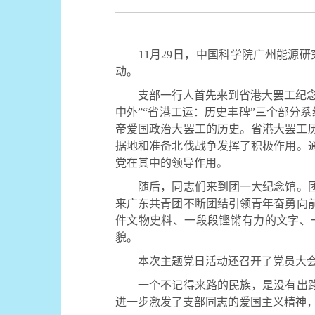
11
月
29
日，中国科学院广州能源研
动。
支部一行人首先来到省港大罢工纪
中外
”“
省港工运：历史丰碑
”
三个部分系
帝爱国政治大罢工的历史。省港大罢工
据地和准备北伐战争发挥了积极作用。
党在其中的领导作用。
随后，同志们来到团一大纪念馆。
来广东共青团不断团结引领青年奋勇向
件文物史料、一段段铿锵有力的文字、
貌。
本次主题党日活动还召开了党员大
一个不记得来路的民族，是没有出
进一步激发了支部同志的爱国主义精神，