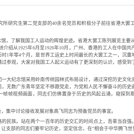
究所研究生第二党支部的
40
余名党员和积极分子前往省港大罢
念馆，了解我国工人运动的辉煌史迹。省港大罢工陈列展览主要从
统介绍从
1925
年
6
月至
1926
年
10
月，广州、香港的工人在中国共
历时
1
年零
4
个月，是世界工运史上时间最长的大罢工之一，沉重
通过参观，大家对我国工人起义运动有了更深刻的认识，感受到
团一大纪念馆采用岭南传统园林式布局设计，通过深挖历史文化
前，无数广东青年坚定不移跟党走，为党和人民不懈奋斗的历史
一帧帧视频画面，同志们仿佛置身于历史的风起云涌，窥探到
会，集中讨论接收发展对象高飞同志为预备党员的事宜。
路的民族。站在两个一百年的历史交汇的时间点上，吾辈当自强
让支部的同志们要牢记历史，坚定信念，在“相会于中华腾飞世