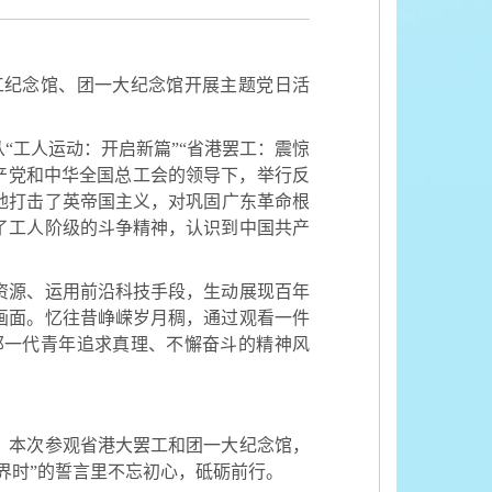
工纪念馆、团一大纪念馆开展主题党日活
“工人运动：开启新篇
”“
省港罢工：震惊
产党和中华全国总工会的领导下，举行反
地打击了英帝国主义，对巩固广东革命根
了工人阶级的斗争精神，认识到中国共产
资源、运用前沿科技手段，生动展现百年
画面。忆往昔峥嵘岁月稠，通过观看一件
那一代青年追求真理、不懈奋斗的精神风
。本次参观省港大罢工和团一大纪念馆，
界时”的誓言里不忘初心，砥砺前行。