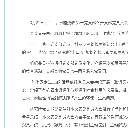
3月21日上午，广州能源所第一党支部召开支部党员大
会议首先由张璐璐汇报了2023年度支部工作情况，分
会上，第一党支部党员、科技处副处长黄振结合中国科学
的报告，系统介绍了研究所“十四五”规划的核心布局和落实
组织委员林琳通报党支部党员变化，介绍党支部发展党
的教育活动，支部其他党员也共同重温入党誓词。
“科学家走进支部”活动依托党员大会持续开展，邀请
发，介绍了有机固废资源化与能源化综合利用的必要性，进
需求，前瞻性地谋划解决即将产生的环保与生态问题。
研究所党委书记夏萍对本次支部党员大会进行了点评和讲
考与总结；本次支部党员大会内容丰富，有较强的教育意义
观念、统一思想、凝聚共识，努力做到主动谋划，主动解决