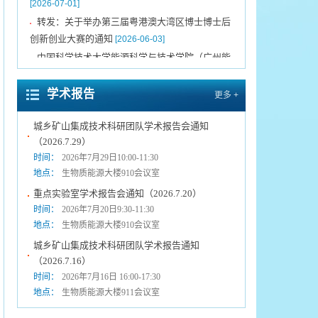
转发：关于举办第三届粤港澳大湾区博士博士后
▪
创新创业大赛的通知
[2026-06-03]
中国科学技术大学能源科学与技术学院（广州能
▪
源所）2026年普通招考（申请-考核制）博士生综
合考核实施细则
[2026-04-15]
学术报告
更多 +
关于延长2026年博士研究生报名时间的通告
▪
[2026-03-31]
城乡矿山集成技术科研团队学术报告会通知
（2026.7.29）
时间：
2026年7月29日10:00-11:30
中国科学院广州能源研究所声明
[2021-12-10]
▪
地点：
生物质能源大楼910会议室
转发《关于发布第三届粤港澳大湾区博士博士后
▪
重点实验室学术报告会通知（2026.7.20）
创新创业大赛揭榜领题赛张榜项目榜单的公告》
时间：
2026年7月20日9:30-11:30
[2026-07-09]
地点：
生物质能源大楼910会议室
中国科学技术大学能源科学与技术学院（广州能
▪
城乡矿山集成技术科研团队学术报告通知
源所）2026年新能源科学营报名通知（第二期）
（2026.7.16）
[2026-07-01]
时间：
2026年7月16日 16:00-17:30
转发：关于举办第三届粤港澳大湾区博士博士后
▪
地点：
生物质能源大楼911会议室
创新创业大赛的通知
[2026-06-03]
中国科学技术大学能源科学与技术学院（广州能