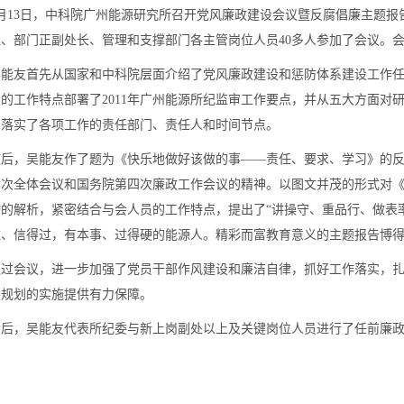
5月13日，中科院广州能源研究所召开党风廉政建设会议暨反腐倡廉主题
理、部门正副处长、管理和支撑部门各主管岗位人员40多人参加了会议。
吴能友首先从国家和中科院层面介绍了党风廉政建设和惩防体系建设工作
设的工作特点部署了2011年广州能源所纪监审工作要点，并从五大方面对
步落实了各项工作的责任部门、责任人和时间节点。
随后，吴能友作了题为《快乐地做好该做的事——责任、要求、学习》的
六次全体会议和国务院第四次廉政工作会议的精神。以图文并茂的形式对《廉洁
动的解析，紧密结合与会人员的工作特点，提出了“讲操守、重品行、做表
住、信得过，有本事、过得硬的能源人。精彩而富教育意义的主题报告博
通过会议，进一步加强了党员干部作风建设和廉洁自律，抓好工作落实，扎实
展规划的实施提供有力保障。
会后，吴能友代表所纪委与新上岗副处以上及关键岗位人员进行了任前廉