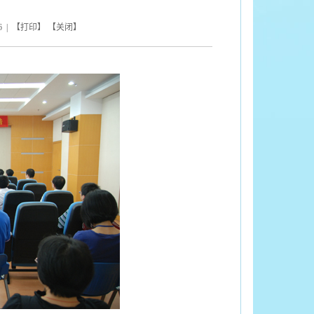
6
| 【
打印
】 【
关闭
】