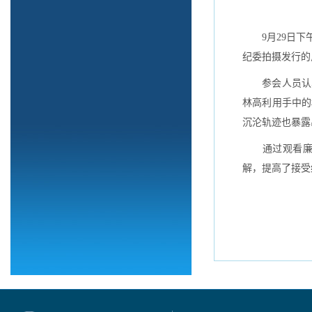
9
月
29
日
下
纪委拍摄发行的
参会人员认
林高利用手中的
沉沦轨迹也暴露
通过观看
解，提高了接受