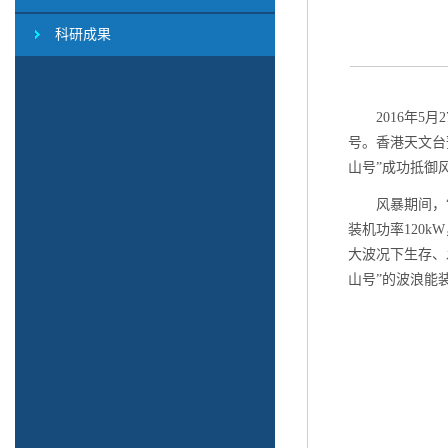
科研成果
2016
年
5
月
2
号。香港天文台
山号”成功抵御
风暴期间，
装机功率
120kW
大波况下生存、
山号
”
的波浪能