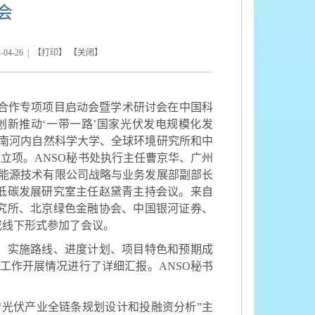
会
-04-26
| 【
打印
】 【
关闭
】
合作专项项目启动会暨学术研讨会在中国科
创新推动‘一带一路’国家光伏发电规模化发
越南河内自然科学大学、全球环境研究所和中
准立项。
ANSO
秘书处执行主任曹京华、广州
能源技术有限公司战略与业务发展部副部长
低碳发展研究室主任赵黛青主持会议。来自
究所、北京绿色金融协会、中国银河证券、
或线下形式参加了会议。
、实施路线、进度计划、项目特色和预期成
工作开展情况进行了详细汇报。
ANSO
秘书
“光伏产业全链条规划设计和投融资分析”主