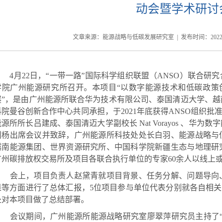
动会暨学术研讨
文章来源：能源战略与低碳发展研究室 | 发布时间：
2022
4
月
22
日，“一带一路
”
国际科学组织联盟（
ANSO
）联合研究
学院广州能源研究所召开。本项目“以数字能源技术和低碳政策
展”，是由广州能源所联合华为技术有限公司、泰国清迈大学、
科院曼谷创新合作中心共同
承担，于
2021
年底获得
ANSO
组织批
能源所所长吕建成、泰国清迈大学副校长
Nat Vorayos
、华为数字
刘杨出席会议并致辞，广州能源所科技处处长白羽、能源战略与
越南能源集团、世界资源研究所、中国科学院新疆生态与地理研
广州碳排放权交易所及项目各联合执行单位的专家
60
余人以线上
会上，项目负责人赵黛青就项目背景、任务分解、问题导向
果等方面进行了总体汇报，
5
位项目参与单位代表分别就各自相关
处对本项目做了总结部署。
会议期间，广州能源所能源战略研究室廖翠萍研究员主持了