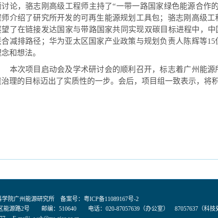
题讨论，骆志刚高级工程师主持了
“一带一路国家绿色能源合作
程师介绍了研究所开发的可再生能源规划工具包；骆志刚高级工
展望了在链接发达国家与带路国家共同实现双碳目标进程中，中
联合减排路径；华为亚太区国家产业政策与规划负责人陈辉等
15
理念和想法。
本次项目启动会及学术研讨会的顺利召开，标志着广州能源
候治理的目标迈出了实质性的一步。会后，项目组一致表示，将
国科学院广州能源研究所 备案号：
粤ICP备11089167号-2
能源路2号 邮编：510640 电话：020-87057639（办公室） 87057637（科