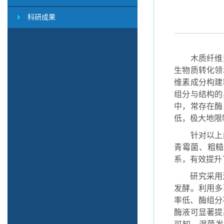
科研成果
木质纤维
生物质转化领
维素成分构建
组分与结构的
中，常存在酶
低，极大地限
针对以上
青霉菌、
粗糙
系，有效提升
研究采用
发酵。利用多
率低、酶组分
酶液可显著提