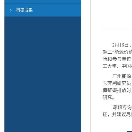
科研成果
2
月
16
日
题三“能源价
所和参与单位
工大学、中国
广州能源
玉萍副研究员
值链碳排放时
研究。
课题咨询
证，并建议尽