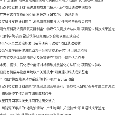
863计划课题“地热发电机组模块化关键技术与示范性研究”通过中期检查
国家科技支撑计划“先进生物质发电技术示范”项目通过中期检查
“广东省碳排放权配额分配管理制度研究”项目通过验收
国家科技支撑计划项目“地热资源利用技术”任务经费检查会召开
“混合原料高浓度厌氧发酵制备生物燃气关键技术与应用”项目通过科技成果鉴定
中国科学院-亥姆霍兹伙伴研究团队水合物项目正式启动
“10kW水母式波浪能发电装置研究与试验” 项目通过验收
“20kW海洋仪器波浪能动力平台关键技术研究” 项目通过验收
“广东碳交易体系影响评估及政策研究”项目中期评估会召开
“水泥、钢铁、石化行业能评对标和碳排放量化方法研究”项目通过验收
“易腐有机废弃物氢甲烷联产关键技术”项目通过科技成果鉴定
973项目“微型能源动力系统的科学问题” 召开启动会
国家科技支撑计划课题“地热资源综合梯级利用集成技术研究”召开年度工作总结
生物质联盟工作会议在四川成都召开
联盟召开国家科技支撑项目进展交流会
广州能源所承担的“地沟油清洁生产生物柴油关键技术”项目通过成果鉴定