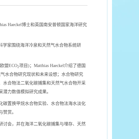
atthias Haeckel博士和英国南安普顿国家海洋研究
三方科学家围绕海洋冷泉和天然气水合物系统研
(欧盟ECO
项目)；Matthias Haeckel介绍了德国
2
心天然气水合物研究现状和未来设想；水合物研究
、水合物法二氧化碳捕集和天然气水合物开采
采潜力数值模拟研究成果。
二氧化碳置换甲烷水合物实验、水合物法海水淡化
与赞赏。
术研讨会，并在海洋二氧化碳捕集与埋存、天然