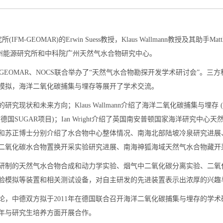
IFM-GEOMAR)的Erwin Suess教授，Klaus Wallmann教授及其助手M
中科院广州能源研究所和中科院广州天然气水合物研究中心。
GEOMAR、NOCS联合举办了“天然气水合物勘探开发学术研讨会”。
模拟，海洋二氧化碳捕集与埋存等展开了学术交流。
泉的研究现状和未来方向；Klaus Wallmann介绍了海洋二氧化碳捕集与埋存 
国SUGAR项目)；Ian Wright介绍了英国南安普顿国家海洋研究中
和苏正博士分别介绍了水合物中心整体情况、南海北部陆坡冷泉研究进展
二氧化碳水合物置换开采实验研究进展、南海神狐海域天然气水合物藏开
物中心自行研制的天然气水合物合成和动力学实验、烟气中二氧化碳分离实验、
验模拟等装置和相关测试设备，对自主研发的先进装置表示出浓厚的兴趣
论，中德双方拟于2011年在德国联合召开海洋二氧化碳捕集与埋存的学
年与研究生培养方面开展合作。