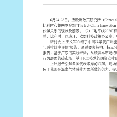
6
月
24-28
日，
应欧洲政策研究所
（
C
enter 
比利时布鲁塞尔参加
“
The EU-China Innovation 
伙伴关系的现状及前景；
（
2
）
“
地平线
2020”
兰
、比利时、
西班牙
、
欧盟
科技
政策
办公室
、
研讨会
上
,
王文军
介绍了中国
科学院广州能
与
减排
效率
评估
”
报告
，通过要素
解构、特点
报告，基于广东的实践经验，
从碳资本市场的
行为层面的碳市场、基于
ICO
技术的融资安排
上述报告引起各国代表浓厚的兴趣，现场
传了
我国
在温室气体减排方面所做的努力，提