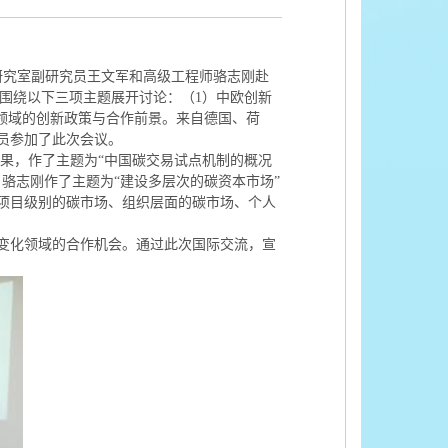
研究室
副研究员
王文军
和
高级工程师
骆志刚
赴
围绕以下三项主
题
展开
讨论
：
（
1
）中欧创新
领域的创新政策与合作前景。
来自
德国、
荷
员参加了此次会议。
果，
作了
主题为
“
中国
碳交易
试点
机制
的
概况
；骆志刚
作了
主题
为
“
建设多层次的碳资本市场
”
项目级别的碳市场、组织层面的碳市场、个人
变化领域的合
作机会
。
通过
此次
国际交流，宣