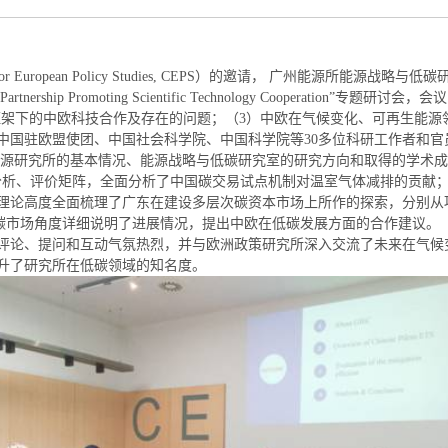
for European Policy Studies, CEPS
）
的邀请，
广州能源所
能源战略与低碳
Partnership Promoting Scientific Technology Cooperation
”
专题研讨会，会议
框架下的中欧科技合作及存在的问题；
（
3
）中欧在气候变化、可再生能源
中国
驻欧盟使团
、
中国
社会科学院、中国科学院等
30
多
位
科研工作者
和官
源研究所
的
基本
情况、能源
战略与低碳研究室的研究方向和取得的学术成
分析、评价
矩阵
，
全面分析
了
中国
碳交易试点机制
对
温室气体减排的
贡献
理论高度全面梳理了广东在建设多层次碳资本市场上所作的探索，分别从
碳市场角度详细说明了进展情况，提出中欧在低碳发展方面的合作建议。
评论、提问和互动气氛热烈，并
与欧
洲政策研究所深入交流了未来在气候
升了
研究所
在低碳领域的知名度
。