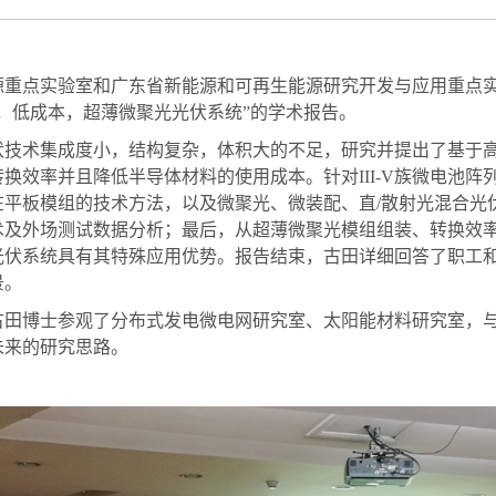
源重点实验室和广东省新能源和可再生能源研究开发与应用重点
，低成本，超薄微聚光光伏系统
”
的学术报告。
伏技术集成度小，结构复杂，体积大的不足，研究并提出了基于
转换效率并且降低半导体材料的使用成本。针对
III-V
族
微电池阵
在平板模组的技术方法，以及微聚光、微装配、直
/
散射光混合光
术及外场测试数据分析；最后，从超薄微聚光模组组装、转换效
光伏系统具有其特殊应用优势。报告结束，古田详细回答了职工
景。
古田博士参观了分布式发电微电网研究室、太阳能材料研究室，
未来的研究思路。