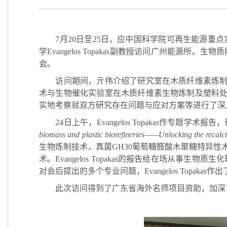
7
月
20
日至
25
日，应中国科学院可再生能源重点
学
Evangelos Topakas
副教授访问广州能源所。生物质
会。
访问期间，亓伟介绍了研究室在木质纤维素炼
术与生物催化实验室在木质纤维素生物炼制及塑料
实地考察就双方研究存在问题与应对方案等进行了深
24
日上午，
Evangelos Topakas
作专题学术报告，
biomass and plastic biorefineries
——
Unlocking the recalci
生物炼制技术，真菌
GH30
葡萄糖醛酸木聚糖特异性
术。
Evangelos Topakas
的报告给在场从事生物质生化
对会后提出的多个专业问题，
Evangelos Topakas
作出
此次访问得到了广东省海外名师项目资助，加深