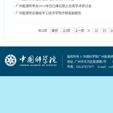
广州能源所举办2014年凹凸棒石黏土应用学术研讨会
广州能源所应邀给华工经济学院作碳金融报告
共24页
首页
上5页
上一页
21
22
23
2
版权所有 © 中国科学院广州能源
地址: 广州市天河区能源路2号 邮编：
传真：020-87057677 E-mail：
web