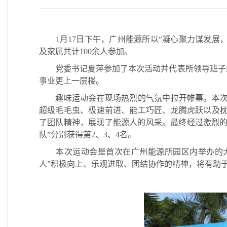
1
月
17
日下午，广州能源所以“凝心聚力谋发展
及家属共计
100
余人参加。
党委书记夏萍参加了本次活动并代表所领导班子
事业更上一层楼。
趣味运动会在现场热烈的气氛中拉开帷幕。本
超级毛毛虫、极速前进、能工巧匠、龙腾虎跃以及
了团队精神，展现了能源人的风采。最终经过激烈的
队”分别获得第
2
、
3
、
4
名。
本次运动会是首次在广州能源所园区内举办的
人
”
积极向上、乐观进取、团结协作的精神，将有助