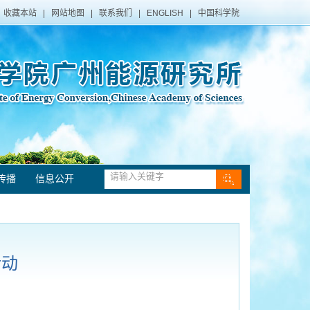
收藏本站
|
网站地图
|
联系我们
|
ENGLISH
|
中国科学院
传播
信息公开
活动