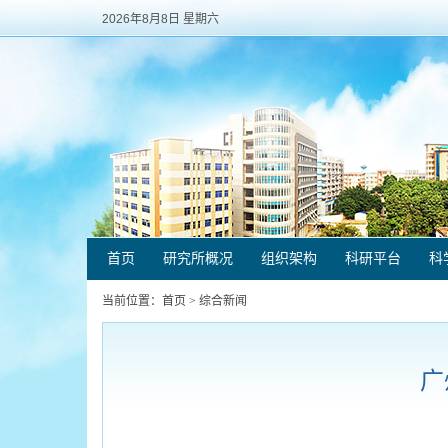
2026年8月8日 星期六
首页
研究所概况
组织架构
科研平台
科
当前位置：
首页
>
综合新闻
广