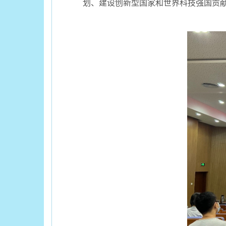
划、建设创新型国家和世界科技强国贡