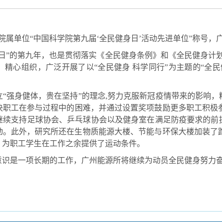
院属单位“中国科学院第九届‘全民健身日’活动先进单位”称号，
日
”
的第九年，也是贯彻落实《全民健身条例》和《全民健身计
、精心组织，广泛开展了以
“
全民健身 科学同行
”
为主题的
“
全民
“强身健体，贵在坚持”的理念
,
努力克服新冠疫情带来的影响，
决职工在参与过程中的困难，并通过设置奖项鼓励更多职工积极
继续支持足球协会、乒乓球协会以及健身室在满足防疫要求的前提
动。此外，研究所还在生物质能源大楼、节能与环保大楼加装了
，为职工学生在工作之余提供了运动条件。
意识是一项长期的工作，广州能源所将继续为动员全民健身努力