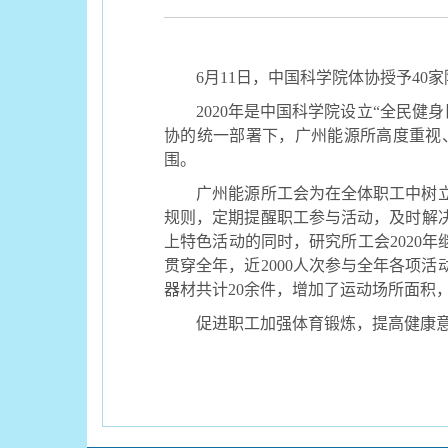
6
月
11
日，中国科学院体协授予
40
家
2020
年是中国科学院设立
“
全民健身
协的统一部署下，广州能源所高度重视
围。
广州能源所工会为在全体职工中树立
规则，定期提醒职工参与活动，及时解
上特色活动的同时，研究所工会
2020
年
贯穿全年，近
2000
人次参与全年各项活
器材共计
20
余件，增加了运动场所面积
促进职工加强体育锻炼，提高健康