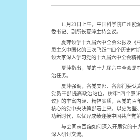
11
月
23
日上午，中国科学院广州能
委书记、副所长夏萍主持会议。
夏萍领学十九届六中全会公报及《中
思主义中国化的三次飞跃”“四个历史时期
领大家深入学习党的十九届六中全会精
夏萍指出，党的十九届六中全会是
治任务。
夏萍强调，各党支部、各部门要认
党员干部提高政治站位，树牢“四个意识
议》的丰富内涵、精神实质，从党的百
核心的党中央决策部署上来，以史为鉴
功新时代，以优异成绩迎接中国共产党
与会同志围绕如何深入开展党的十九
深入研讨交流。