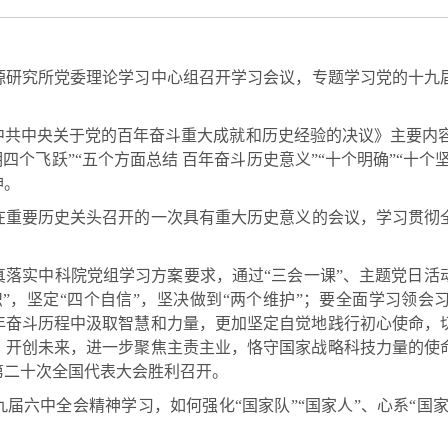
源研究所党委理论学习中心组召开学习会议，专题学习党的十九
共中央关于党的百年奋斗重大成就和历史经验的决议》主要内容，
四个飞跃”“五个方面总结 百年奋斗历史意义”“十个明确”“十个
神。
在重要历史关头召开的一次具有重大历史意义的会议，学习贯彻
真落实中科院党组学习方案要求，
通过
“
三会一课
”
、主题党日活
”，坚定“四个自信”，坚决做到“两个
维护”；要全面学习领会
年奋斗历程中汲取智慧和力量，更加坚定自觉地践行初心使命，
、开创未来，进一步聚焦主责主业，恪守国家战略科技力量的使
第二十次全国代表大会胜利召开。
届六中全会精神学习，如何强化“国家队”“国家人”、心系“国家