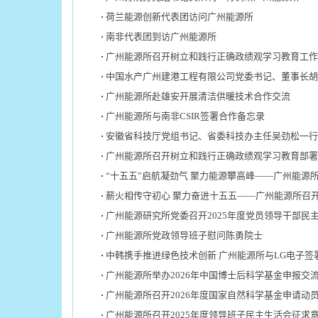
荷兰能源创新代表团访问广州能源所
南非代表团到访广州能源所
广州能源所召开树立和践行正确政绩观学习教育工作
中国水产广州建港工程有限公司党委书记、董事长胡
广州能源所赴雄安开展清洁供暖技术合作交流
广州能源所与南非CSIR签署合作备忘录
安徽省科技厅党组书记、省委科技办主任吴劲松一行
广州能源所召开树立和践行正确政绩观学习教育部署
“十五五”启航凝劲气 聚力能源攀高峰——广州能源所
薪火相传守初心 聚力奋进十五五——广州能源所召
广州能源研究所党委召开2025年度党员领导干部民
广州能源所党政领导班子慰问陈勇院士
中韩携手推进绿色技术创新 广州能源所与LG电子签
广州能源所举办2026年中国博士后科学基金申报交
广州能源所召开2026年度国家自然科学基金申请动
广州能源所召开2025年度领导班子民主生活会征求