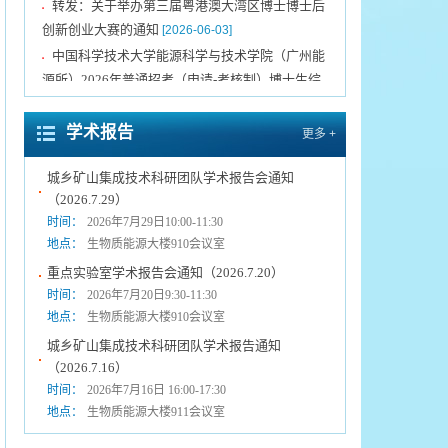
▪
创新创业大赛的通知
[2026-06-03]
中国科学技术大学能源科学与技术学院（广州能
▪
源所）2026年普通招考（申请-考核制）博士生综
合考核实施细则
[2026-04-15]
关于延长2026年博士研究生报名时间的通告
▪
学术报告
更多 +
[2026-03-31]
城乡矿山集成技术科研团队学术报告会通知
（2026.7.29）
中国科学院广州能源研究所声明
[2021-12-10]
▪
时间：
2026年7月29日10:00-11:30
转发《关于发布第三届粤港澳大湾区博士博士后
▪
地点：
生物质能源大楼910会议室
创新创业大赛揭榜领题赛张榜项目榜单的公告》
重点实验室学术报告会通知（2026.7.20）
[2026-07-09]
时间：
2026年7月20日9:30-11:30
中国科学技术大学能源科学与技术学院（广州能
▪
地点：
生物质能源大楼910会议室
源所）2026年新能源科学营报名通知（第二期）
城乡矿山集成技术科研团队学术报告通知
[2026-07-01]
（2026.7.16）
转发：关于举办第三届粤港澳大湾区博士博士后
▪
时间：
2026年7月16日 16:00-17:30
创新创业大赛的通知
[2026-06-03]
地点：
生物质能源大楼911会议室
中国科学技术大学能源科学与技术学院（广州能
▪
源所）2026年普通招考（申请-考核制）博士生综